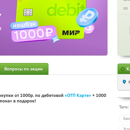
∞
Вопросы по акции
К
окупки от 1000р. по дебетовой
«ОТП Карте»
+ 1000
пона» в подарок!
Теги:
Бан
Усл