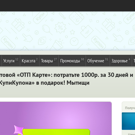
12
2
27
50
31
4
Услуги
Красота
Товары
Промокоды
Обучение
Здоровье
товой «ОТП Карте»: потратьте 1000р. за 30 дней и
«КупиКупона» в подарок! Мытищи
Получ
Цена