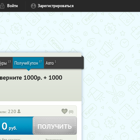
Войти
Зарегистрироваться
13
87
1
Туры
ПолучиКупон
Авто
 верните 1000р. + 1000
220
(0)
или:
0
ПОЛУЧИТЬ
руб.
 без скидки: