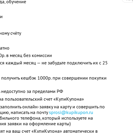
жда, обучение
ки
ному счёту
латно
0р. в месяц без комиссии
я каждый месяц — не забудьте подключить их с 25
 получить кешбэк 1000р. при совершении покупки
 недоступно за пределами РФ
а пользовательский счет «КупиКупона»
заполнить онлайн-заявку на карту и совершить по
цию, написать на почту
sprosi@kupikupon.ru
обильного телефона, который используете на
ния заявки на оформление карты)
ят на ваш счет «КупиКупона» автоматически в