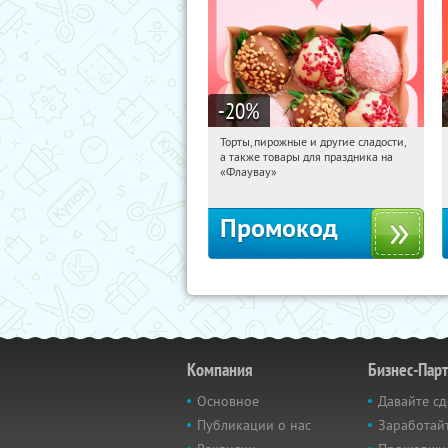
-20
%
Торты, пирожные и другие сладости,
19:09:00
Получили:
6
а также товары для праздника на
Россия
«Флаувау»
Промокод
Компания
Бизнес-Пар
Основное
Давайте сд
Публикации о нас
Заработайт