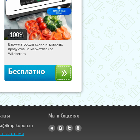
-100
%
Вакууматор для сухих и влажных
19:09:00
Получили:
186
продуктов на маркетплейсе
Россия
Wildberries
Бесплатно
такты
Мы в Соцсетях
si@kupikupon.ru
аться с нами