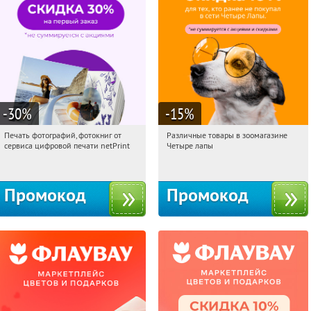
-30
%
-15
%
Печать фотографий, фотокниг от
Различные товары в зоомагазине
19:09:00
Получили:
4
19:09:00
Получи первым!
сервиса цифровой печати netPrint
Четыре лапы
Россия
Россия
Промокод
Промокод