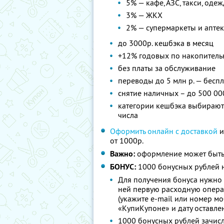
5% — кафе, АЗС, такси, оде
3% — ЖКХ
2% — супермаркеты и апте
до 3000р. кешбэка в месяц
+12% годовых по накопитель
без платы за обслуживание
переводы до 5 млн р. — бесп
снятие наличных – до 500 00
категории кешбэка выбираютс
числа
Оформить онлайн с доставкой
и
от 1000р.
Важно:
оформление может быть
БОНУС:
1000 бонусных рублей н
Для получения бонуса нужно 
ней первую расходную опера
(укажите e-mail или номер м
«КупиКупоне» и дату оставле
1000 бонусных рублей зачисл