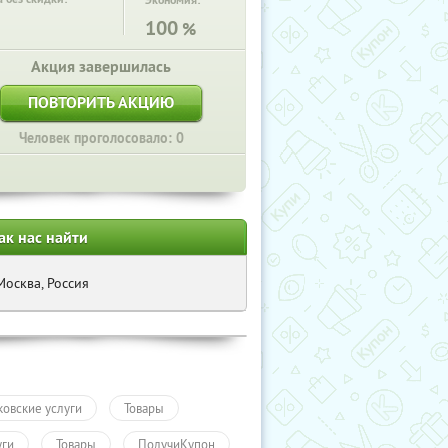
Экономия:
100
%
Акция завершилась
ПОВТОРИТЬ АКЦИЮ
Человек проголосовало: 0
ак нас найти
Москва, Россия
ковские услуги
Товары
уги
Товары
ПолучиКупон