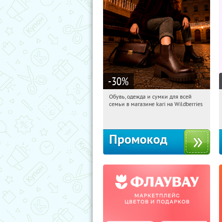
-30
%
Обувь, одежда и сумки для всей
19:09:00
Получили:
31
семьи в магазине kari на Wildberries
Россия
Промокод