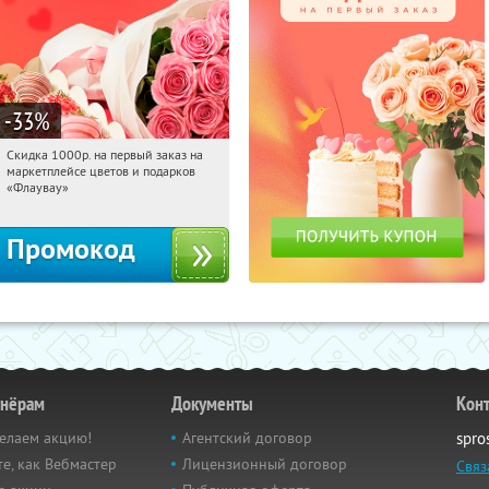
-33
%
Скидка 1000р. на первый заказ на
19:09:00
Получили:
18
маркетплейсе цветов и подарков
Россия
«Флаувау»
Промокод
тнёрам
Документы
Кон
елаем акцию!
Агентский договор
spro
е, как Вебмастер
Лицензионный договор
Связ