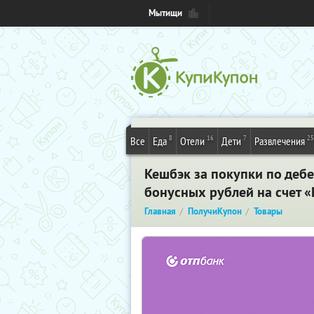
Мытищи
8
16
7
25
Все
Еда
Отели
Дети
Развлечения
Кешбэк за покупки по дебе
бонусных рублей на счет 
Главная
ПолучиКупон
Товары