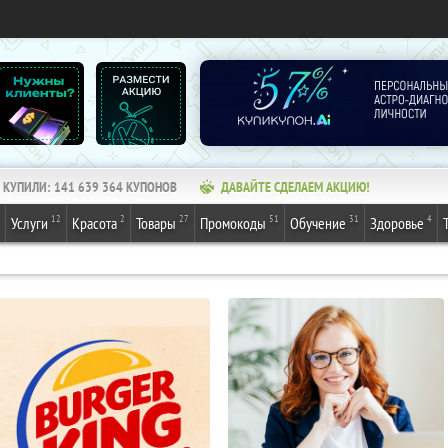
КУПИЛИ:
141 639 364
КУПОНОВ
ДАВАЙТЕ СДЕЛАЕМ АКЦИЮ!
12
2
27
51
31
4
Услуги
Красота
Товары
Промокоды
Обучение
Здоровье