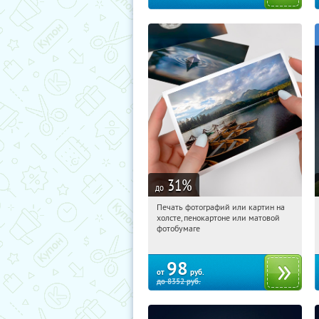
31
%
до
Печать фотографий или картин на
12:00:21
Купили:
60
холсте, пенокартоне или матовой
Электрозаводская
фотобумаге
98
от
руб.
до
8352
руб.