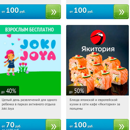
100
100
от
руб.
от
руб.
40
%
50
%
до
до
Целый день развлечений для одного
Блюда японской и европейской
12:00:21
Купили:
5167
12:00:21
Купили:
5088
ребенка в парках активного отдыха
кухни в сети кафе «Якитория» за
Joki Joya
полцены
70
100
от
руб.
от
руб.