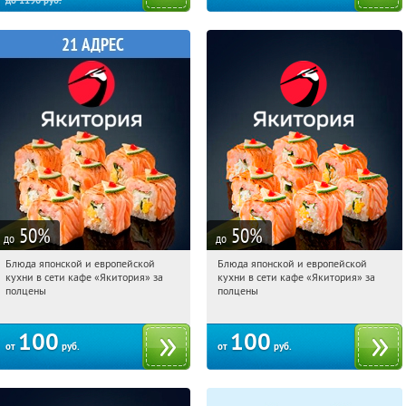
до
1190
руб.
50
%
50
%
до
до
Блюда японской и европейской
Блюда японской и европейской
12:00:21
Купили:
4923
12:00:21
Купили:
4849
кухни в сети кафе «Якитория» за
кухни в сети кафе «Якитория» за
полцены
полцены
100
100
от
руб.
от
руб.