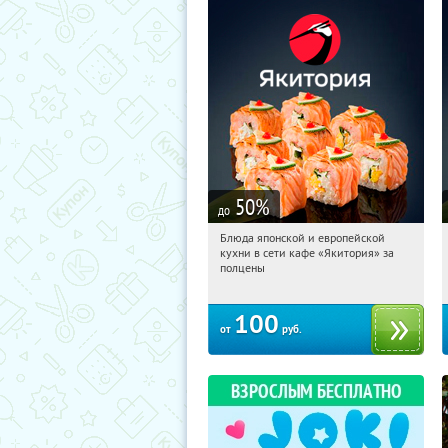
50
%
до
Блюда японской и европейской
12:00:21
Купили:
4818
кухни в сети кафе «Якитория» за
полцены
100
от
руб.