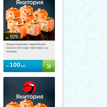
50
%
до
Блюда японской и европейской
12:00:21
Купили:
4575
кухни в сети кафе «Якитория» за
полцены
100
от
руб.