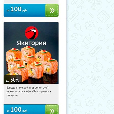
100
от
руб.
50
%
до
Блюда японской и европейской
12:00:21
Купили:
4951
кухни в сети кафе «Якитория» за
полцены
100
от
руб.