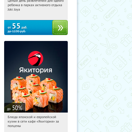
Целый день развлечений для одного
12:00:21
Купили:
5360
ребенка в парках активного отдыха
Joki Joya
55
от
руб.
до
1190
руб.
50
%
до
Блюда японской и европейской
12:00:21
Купили:
5169
кухни в сети кафе «Якитория» за
полцены