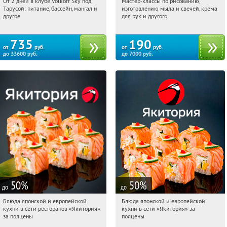
От 2 дней в клубе Volkoff Sky под
Мастер-классы по рисованию,
12:00:21
Купили:
8
12:00:21
Купили:
90
Тарусой: питание, бассейн, мангал и
изготовлению мыла и свечей, крема
Новослободская
Калужская обл., Тарусский р-н, с.
другое
для рук и другого
Волковское, ул. Полевая, д. 21
735
190
от
руб.
от
руб.
до
33600
руб.
до
7000
руб.
50
%
50
%
до
до
Блюда японской и европейской
Блюда японской и европейской
12:00:21
Купили:
5286
12:00:21
Купили:
5207
кухни в сети ресторанов «Якитория»
кухни в сети «Якитория» за
за полцены
полцены