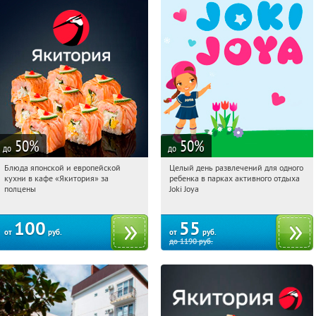
50
%
50
%
до
до
Блюда японской и европейской
Целый день развлечений для одного
12:00:21
Купили:
4766
12:00:21
Купили:
4706
кухни в кафе «Якитория» за
ребенка в парках активного отдыха
полцены
Joki Joya
100
55
от
руб.
от
руб.
до
1190
руб.