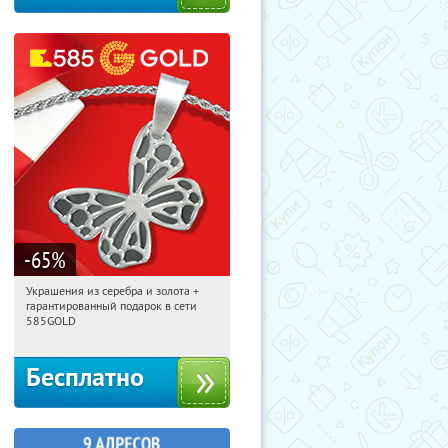
-65
%
Украшения из серебра и золота +
12:00:21
Получили:
4842
гарантированный подарок в сети
Москва, Россия
585GOLD
Бесплатно