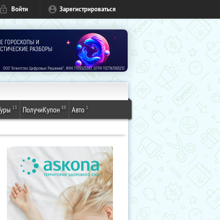
Войти
Зарегистрироваться
13
88
1
Туры
ПолучиКупон
Авто