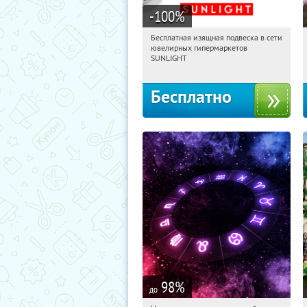
-100
%
Бесплатная изящная подвеска в сети
12:00:21
Получили:
7877
ювелирных гипермаркетов
Москва, Россия
SUNLIGHT
Бесплатно
98
%
до