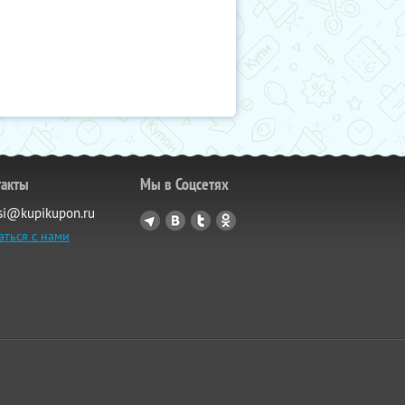
такты
Мы в Соцсетях
si@kupikupon.ru
аться с нами