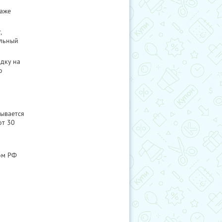
даже
,
ельный
идку на
о
ывается
от 30
ом РФ