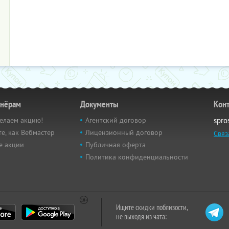
тнёрам
Документы
Кон
елаем акцию!
Агентский договор
spro
е, как Вебмастер
Лицензионный договор
Связ
е акции
Публичная оферта
Политика конфиденциальности
Ищите скидки поблизости,
не выходя из чата: