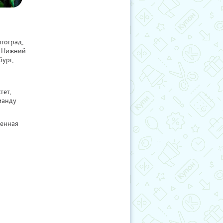
гоград,
, Нижний
ург,
ет,
манду
ненная