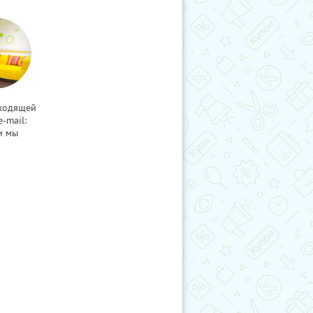
дходящей
-mail:
и мы