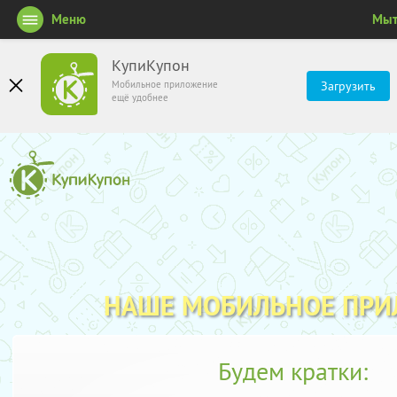
Меню
Мы
КупиКупон
Мобильное приложение
Загрузить
ещё удобнее
НАШЕ МОБИЛЬНОЕ ПР
Будем кратки: