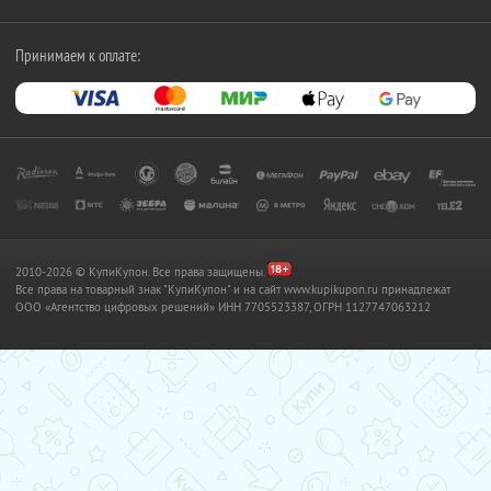
Принимаем к оплате:
2010-2026 © КупиКупон. Все права защищены.
Все права на товарный знак "КупиКупон" и на сайт www.kupikupon.ru принадлежат
OOO «Агентство цифровых решений» ИНН 7705523387, ОГРН 1127747063212