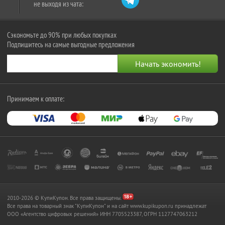
не выходя из чата:
Сэкономьте до 90% при любых покупках
Подпишитесь на самые выгодные предложения
Принимаем к оплате:
2010-2026 © КупиКупон. Все права защищены.
Все права на товарный знак "КупиКупон" и на сайт www.kupikupon.ru принадлежат
OOO «Агентство цифровых решений» ИНН 7705523387, ОГРН 1127747063212