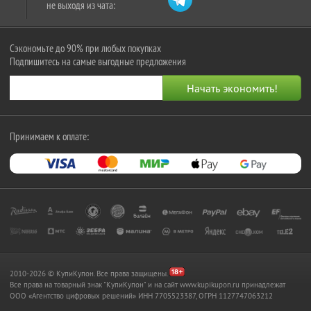
не выходя из чата:
Сэкономьте до 90% при любых покупках
Подпишитесь на самые выгодные предложения
Принимаем к оплате:
2010-2026 © КупиКупон. Все права защищены.
Все права на товарный знак "КупиКупон" и на сайт www.kupikupon.ru принадлежат
OOO «Агентство цифровых решений» ИНН 7705523387, ОГРН 1127747063212