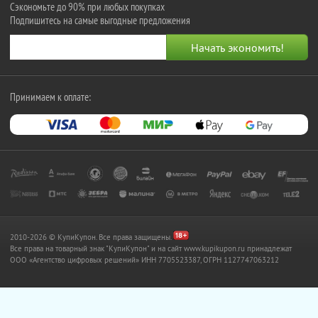
Сэкономьте до 90% при любых покупках
Подпишитесь на самые выгодные предложения
Принимаем к оплате:
2010-2026 © КупиКупон. Все права защищены.
Все права на товарный знак "КупиКупон" и на сайт www.kupikupon.ru принадлежат
OOO «Агентство цифровых решений» ИНН 7705523387, ОГРН 1127747063212