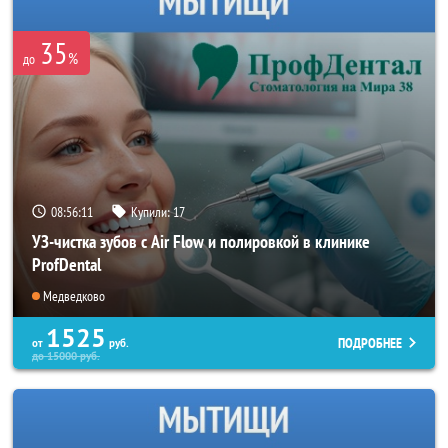
35
%
до
08:56:11
Купили:
17
УЗ-чистка зубов с Air Flow и полировкой в клинике
ProfDental
Медведково
1525
ПОДРОБНЕЕ
от
руб.
до
15000
руб.