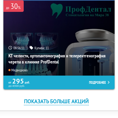
30
%
до
08:56:11
Купили:
11
КТ челюсти, ортопантомография и телерентгенография
черепа в клинике ProfDental
Медведково
295
ПОДРОБНЕЕ
от
руб.
до
4900
руб.
ПОКАЗАТЬ БОЛЬШЕ АКЦИЙ