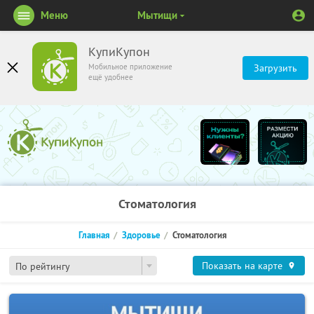
Меню
Мытищи
КупиКупон
Мобильное приложение
Загрузить
ещё удобнее
Стоматология
Главная
Здоровье
Стоматология
Показать на карте
По рейтингу