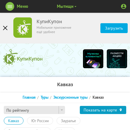
Меню
Мытищи
КупиКупон
Мобильное приложение
Загрузить
ещё удобнее
Кавказ
Главная
Туры
Экскурсионные туры
Кавказ
Показать на карте
По рейтингу
Кавказ
Юг России
Зауралье