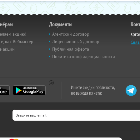
тнёрам
Документы
Кон
елаем акцию!
Агентский договор
spro
е, как Вебмастер
Лицензионный договор
Связ
е акции
Публичная оферта
Политика конфиденциальности
Ищите скидки поблизости,
не выходя из чата: