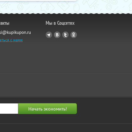
такты
Мы в Соцсетях
si@kupikupon.ru
аться с нами