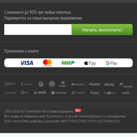
Сэкономьте до 90% при любых покупках
Подпишитесь на самые выгодные предложения
Принимаем к оплате:
2010-2026 © КупиКупон. Все права защищены.
Все права на товарный знак "КупиКупон" и на сайт www.kupikupon.ru принадлежат
OOO «Агентство цифровых решений» ИНН 7705523387, ОГРН 1127747063212