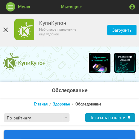
Меню
Мытищи
КупиКупон
Мобильное приложение
Загрузить
ещё удобнее
Обследование
Главная
Здоровье
Обследование
Показать на карте
По рейтингу