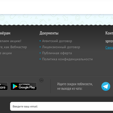
тнёрам
Документы
Кон
елаем акцию!
Агентский договор
spro
е, как Вебмастер
Лицензионный договор
Связ
е акции
Публичная оферта
Политика конфиденциальности
Ищите скидки поблизости,
не выходя из чата: