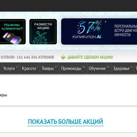
КУПИЛИ:
141 646 806
КУПОНОВ
ДАВАЙТЕ СДЕЛАЕМ АКЦИЮ!
12
2
27
51
31
4
Услуги
Красота
Товары
Промокоды
Обучение
Здоровье
геры
ПОКАЗАТЬ БОЛЬШЕ АКЦИЙ