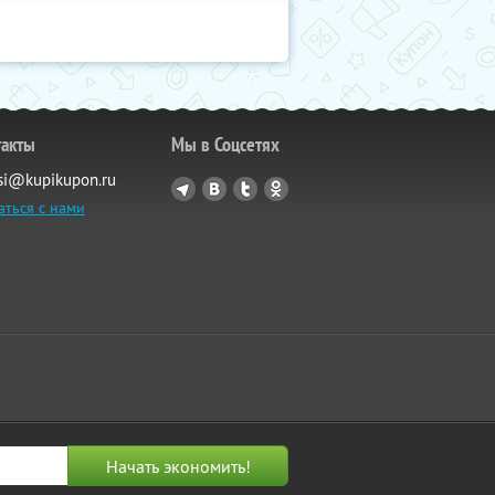
такты
Мы в Соцсетях
si@kupikupon.ru
аться с нами