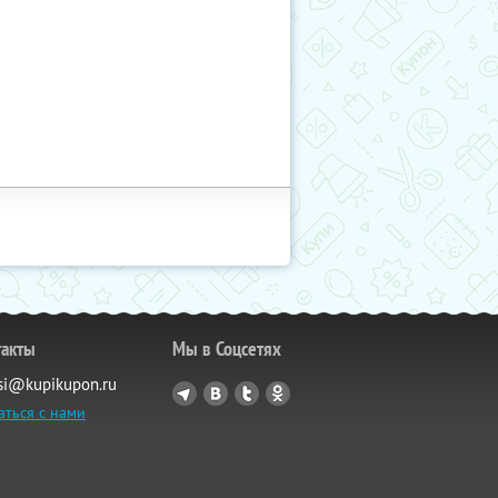
такты
Мы в Соцсетях
si@kupikupon.ru
аться с нами