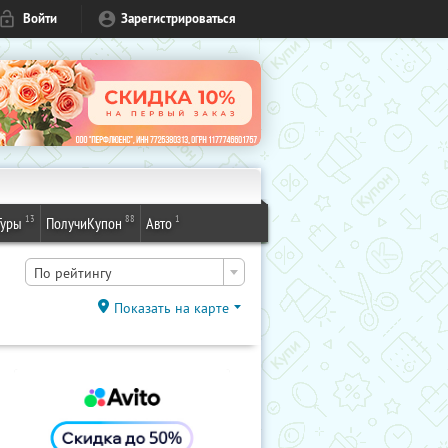
Войти
Зарегистрироваться
13
88
1
Туры
ПолучиКупон
Авто
По рейтингу
Показать на карте