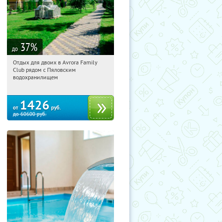
37
%
до
Отдых для двоих в Avrora Family
02:28:15
Купили:
10
Club рядом с Пяловским
Московская обл., Мытищинский р-н,
водохранилищем
д. Степаньково, ул. Рождественская, д.
25
1426
от
руб.
до
60600
руб.