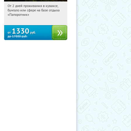
От 2 дней проживания в куваксе,
02:28:15
Купили:
7
бунгало или сфере на базе отдыха
Респ. Карелия, г. Лахденпохья
«Папоротник»
(Координаты для навигатора:
61.576291, 30.033301)
1330
от
руб.
до
17880
руб.