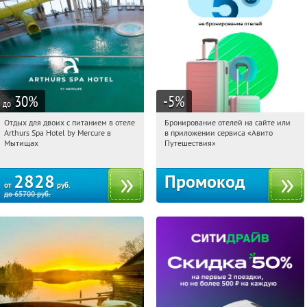
30
%
-5
%
до
Отдых для двоих с питанием в отеле
Бронирование отелей на сайте или
02:28:15
Купи первым!
02:28:15
Получи первым!
Arthurs Spa Hotel by Mercure в
в приложении сервиса «Авито
Московская обл., г. Мытищи, д.
Россия
Мытищах
Путешествия»
Ларево, ул. Хвойная, стр. 26
2828
Промокод
от
руб.
до
65700
руб.