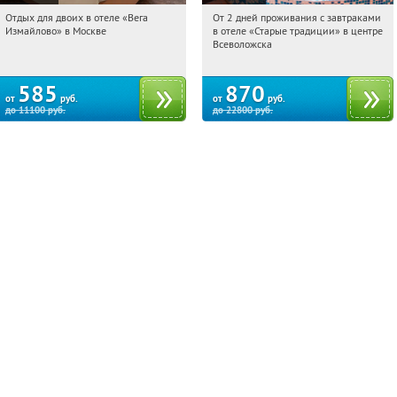
Отдых для двоих в отеле «Вега
От 2 дней проживания с завтраками
02:28:15
Купили:
44
02:28:15
Купили:
123
Измайлово» в Москве
в отеле «Старые традиции» в центре
Партизанская
Ленинградская обл., г. Всеволожск, ул.
Всеволожска
Взлетная, д. 10
585
870
от
руб.
от
руб.
до
11100
руб.
до
22800
руб.