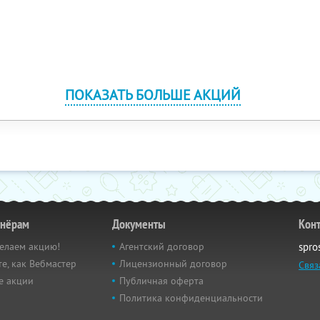
ПОКАЗАТЬ БОЛЬШЕ АКЦИЙ
тнёрам
Документы
Кон
елаем акцию!
Агентский договор
spro
е, как Вебмастер
Лицензионный договор
Связ
е акции
Публичная оферта
Политика конфиденциальности