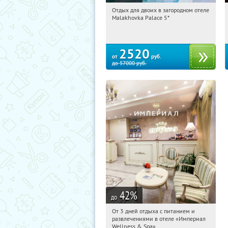
Отдых для двоих в загородном отеле
02:28:15
Купили:
13
Malakhovka Palace 5*
Московская обл., г. о. Люберцы, пгт
Малаховка, ул. Красковский Обрыв,
7к1
2520
от
руб.
до
57000
руб.
42
%
до
От 3 дней отдыха с питанием и
02:28:15
Купили:
114
развлечениями в отеле «Империал
Калужская обл., г. Обнинск, Киевское
Wellness & Spa»