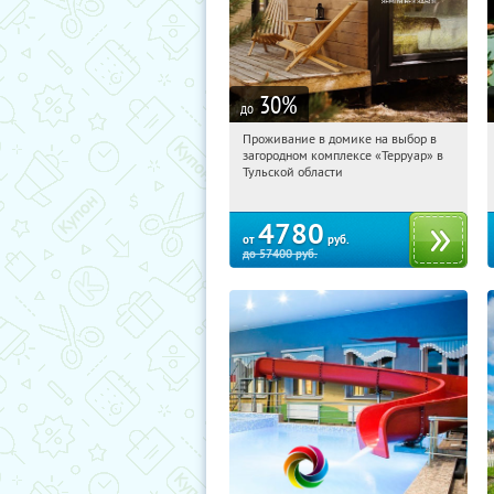
30
%
до
Проживание в домике на выбор в
02:28:15
Купили:
8
загородном комплексе «Терруар» в
Тульская обл., Ясногорский р-н, с.
Тульской области
Кузмищево
4780
от
руб.
до
57400
руб.