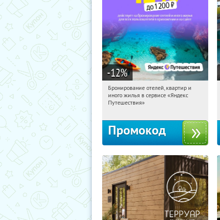
-12
%
Бронирование отелей, квартир и
02:28:15
Получи первым!
иного жилья в сервисе «Яндекс
Россия
Путешествия»
Промокод