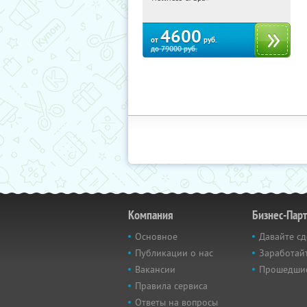
ш., д. 11А
4600
от
руб.
до
79000
руб.
Компания
Бизнес-Пар
Основное
Давайте сд
Публикации о нас
Заработайт
Вакансии
Прошедши
Правила сервиса
Ответы на вопросы