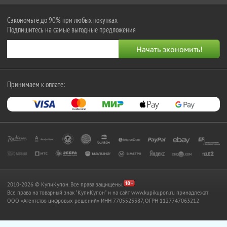
Сэкономьте до 90% при любых покупках
Подпишитесь на самые выгодные предложения
Принимаем к оплате:
2010-2026 © КупиКупон. Все права защищены.
Все права на товарный знак "КупиКупон" и на сайт www.kupikupon.ru принадлежат
OOO «Агентство цифровых решений» ИНН 7705523387, ОГРН 1127747063212