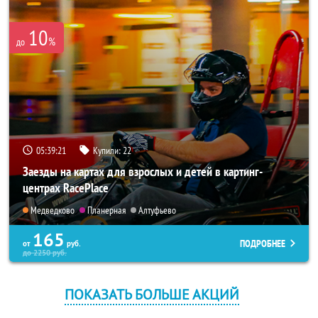
10
%
до
05:39:21
Купили:
22
Заезды на картах для взрослых и детей в картинг-
центрах RacePlace
Медведково
Планерная
Алтуфьево
165
ПОДРОБНЕЕ
от
руб.
до
2250
руб.
ПОКАЗАТЬ БОЛЬШЕ АКЦИЙ