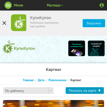
Меню
Мытищи
КупиКупон
Мобильное приложение
Загрузить
ещё удобнее
Картинг
Главная
Дети
Развлечения
Картинг
Показать на карте
По рейтингу