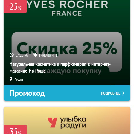
-25
%
17:16:55
Получили:
1
Натуральная косметика и парфюмерия в интернет-
магазине Ив Роше
Россия
Промокод
ПОДРОБНЕЕ
-35
%