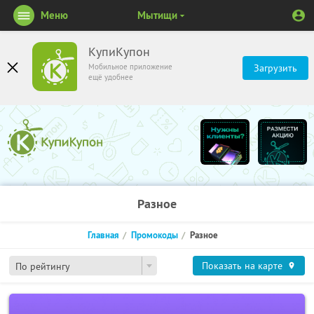
Меню
Мытищи
КупиКупон
Мобильное приложение
Загрузить
ещё удобнее
Разное
Главная
Промокоды
Разное
Показать на карте
По рейтингу