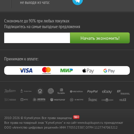
не выходя из чата:
Сэкономьте до 90% при любых покупках
Подпишитесь на самые выгодные предложения
Принимаем к оплате:
2010-2026 © КупиКупон. Все права защищены.
Все права на товарный знак "КупиКупон" и на сайт www.kupikupon.ru принадлежат
OOO «Агентство цифровых решений» ИНН 7705523387, ОГРН 1127747063212