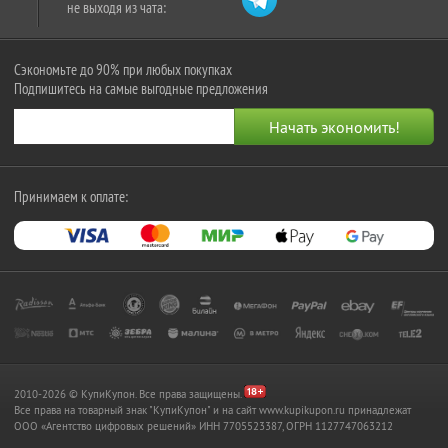
не выходя из чата:
Сэкономьте до 90% при любых покупках
Подпишитесь на самые выгодные предложения
Принимаем к оплате:
2010-2026 © КупиКупон. Все права защищены.
Все права на товарный знак "КупиКупон" и на сайт www.kupikupon.ru принадлежат
OOO «Агентство цифровых решений» ИНН 7705523387, ОГРН 1127747063212