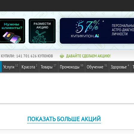
КУПИЛИ:
141 701 626
КУПОНОВ
ДАВАЙТЕ СДЕЛАЕМ АКЦИЮ!
12
2
27
50
31
4
Услуги
Красота
Товары
Промокоды
Обучение
Здоровье
ПОКАЗАТЬ БОЛЬШЕ АКЦИЙ