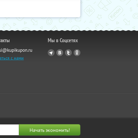
такты
Мы в Соцсетях
si@kupikupon.ru
аться с нами