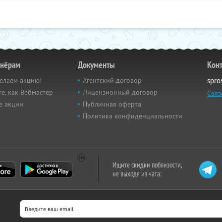
тнёрам
Документы
Кон
елаем акцию!
Агентский договор
spro
е, как Вебмастер
Лицензионный договор
Связ
е акции
Публичная оферта
Политика конфиденциальности
Ищите скидки поблизости,
не выходя из чата: