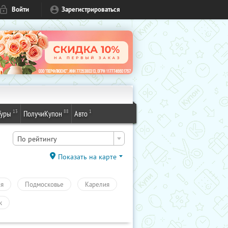
Войти
Зарегистрироваться
13
88
1
Туры
ПолучиКупон
Авто
По рейтингу
Показать на карте
ия
Подмосковье
Карелия
к