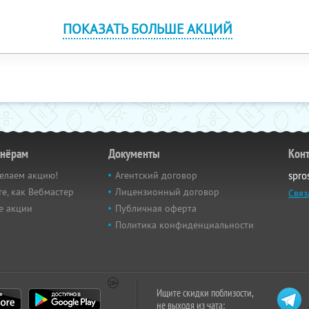
ПОКАЗАТЬ БОЛЬШЕ АКЦИЙ
тнёрам
Документы
Кон
елаем акцию!
Агентский договор
spro
е, как Вебмастер
Лицензионный договор
Связ
е акции
Публичная оферта
Политика конфиденциальности
Ищите скидки поблизости,
не выходя из чата: