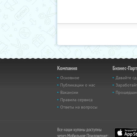
Компания
Бизнес-Пар
Основное
Давайте сд
Публикации о нас
Заработайт
Вакансии
Прошедши
Правила сервиса
Ответы на вопросы
Все наши купоны доступны
через Мобильное Приложение: