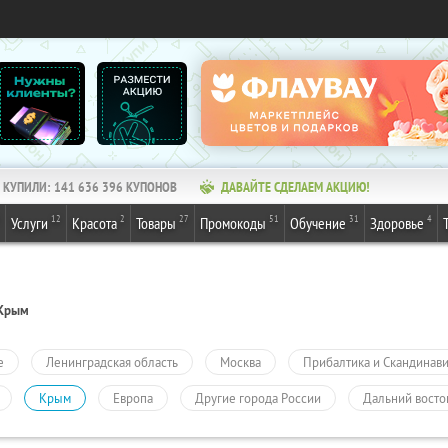
КУПИЛИ:
141 636 396
КУПОНОВ
ДАВАЙТЕ СДЕЛАЕМ АКЦИЮ!
12
2
27
51
31
4
Услуги
Красота
Товары
Промокоды
Обучение
Здоровье
Крым
е
Ленинградская область
Москва
Прибалтика и Скандинав
Крым
Европа
Другие города России
Дальний восто