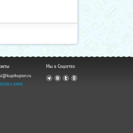
такты
Мы в Соцсетях
si@kupikupon.ru
аться с нами