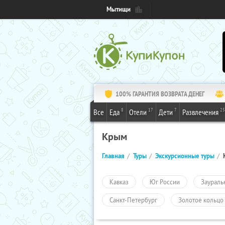
Мытищи
100% ГАРАНТИЯ ВОЗВРАТА ДЕНЕГ
8
17
7
25
Все
Еда
Отели
Дети
Развлечения
Крым
Главная
Туры
Экскурсионные туры
Кавказ
Юг России
Заураль
Санкт-Петербург
Золотое кольцо