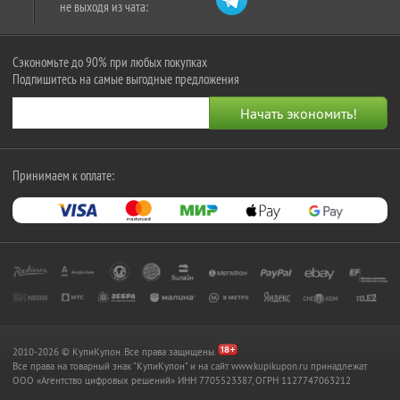
не выходя из чата:
Сэкономьте до 90% при любых покупках
Подпишитесь на самые выгодные предложения
Принимаем к оплате:
2010-2026 © КупиКупон. Все права защищены.
Все права на товарный знак "КупиКупон" и на сайт www.kupikupon.ru принадлежат
OOO «Агентство цифровых решений» ИНН 7705523387, ОГРН 1127747063212