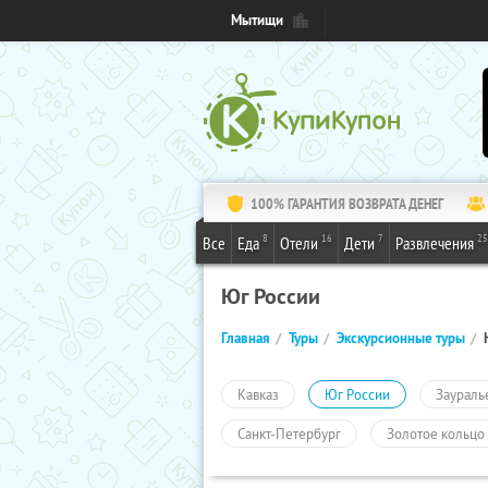
Мытищи
100% ГАРАНТИЯ ВОЗВРАТА ДЕНЕГ
8
16
7
25
Все
Еда
Отели
Дети
Развлечения
Юг России
Главная
Туры
Экскурсионные туры
Кавказ
Юг России
Заураль
Санкт-Петербург
Золотое кольцо