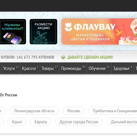
КУПИЛИ:
141 672 795
КУПОНОВ
ДАВАЙТЕ СДЕЛАЕМ АКЦИЮ!
12
2
27
50
31
4
Услуги
Красота
Товары
Промокоды
Обучение
Здоровье
Юг России
е
Ленинградская область
Москва
Прибалтика и Скандинав
Крым
Европа
Другие города России
Дальний восто