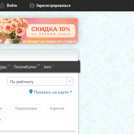
Войти
Зарегистрироваться
13
87
1
Туры
ПолучиКупон
Авто
По рейтингу
Показать на карте
ия
Подмосковье
Карелия
к