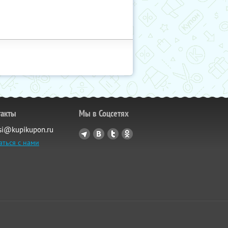
такты
Мы в Соцсетях
si@kupikupon.ru
аться с нами