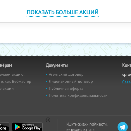
ПОКАЗАТЬ БОЛЬШЕ АКЦИЙ
тнёрам
Документы
Кон
елаем акцию!
Агентский договор
spro
е, как Вебмастер
Лицензионный договор
Связ
е акции
Публичная оферта
Политика конфиденциальности
Ищите скидки поблизости,
не выходя из чата: