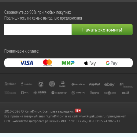
Сэкономьте до 90% при любых покупках
Подпишитесь на самые выгодные предложения
Принимаем к оплате:
2010-2026 © КупиКупон. Все права защищены.
Все права на товарный знак "КупиКупон" и на сайт www.kupikupon.ru принадлежат
OOO «Агентство цифровых решений» ИНН 7705523387, ОГРН 1127747063212