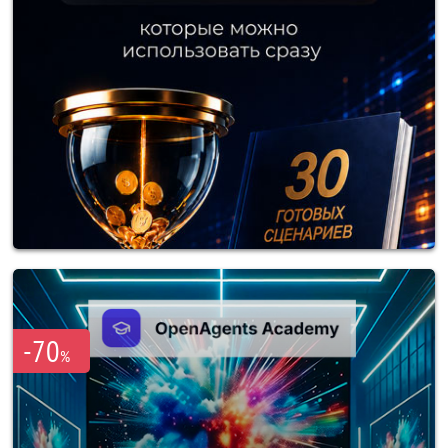
-70
%