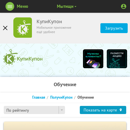
Меню
Мытищи
КупиКупон
Мобильное приложение
Загрузить
ещё удобнее
Обучение
Главная
ПолучиКупон
Обучение
Показать на карте
По рейтингу