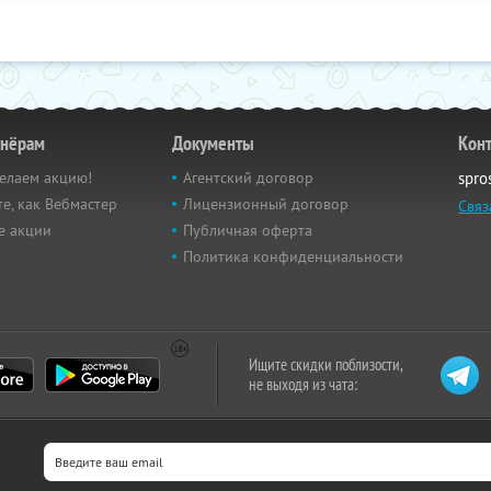
тнёрам
Документы
Кон
елаем акцию!
Агентский договор
spro
е, как Вебмастер
Лицензионный договор
Связ
е акции
Публичная оферта
Политика конфиденциальности
Ищите скидки поблизости,
не выходя из чата: