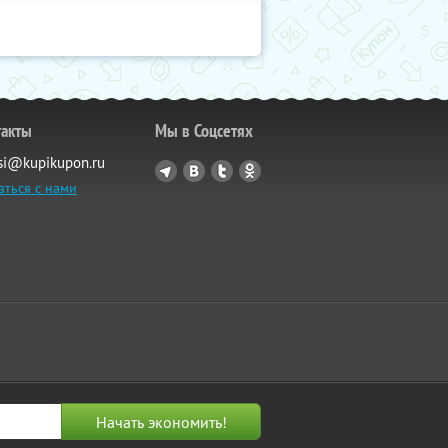
такты
Мы в Соцсетях
si@kupikupon.ru
аться с нами