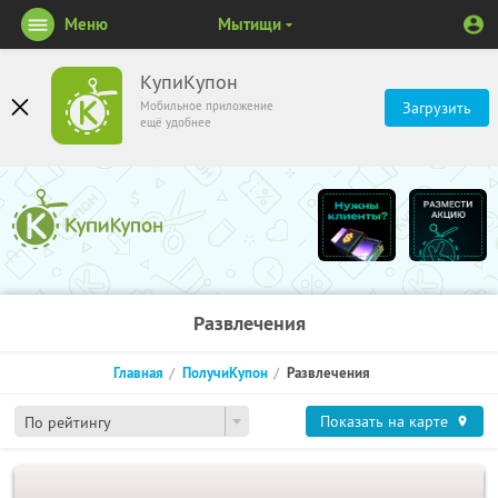
Меню
Мытищи
КупиКупон
Мобильное приложение
Загрузить
ещё удобнее
Развлечения
Главная
ПолучиКупон
Развлечения
Показать на карте
По рейтингу