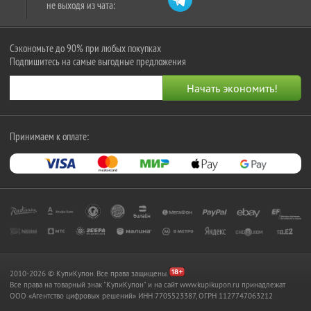
не выходя из чата:
Сэкономьте до 90% при любых покупках
Подпишитесь на самые выгодные предложения
Принимаем к оплате:
2010-2026 © КупиКупон. Все права защищены.
Все права на товарный знак "КупиКупон" и на сайт www.kupikupon.ru принадлежат
OOO «Агентство цифровых решений» ИНН 7705523387, ОГРН 1127747063212