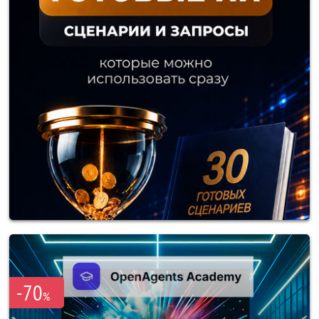
-70
%