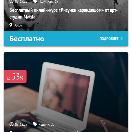
08:33:26
Получили:
35
Бесплатный онлайн-курс «Рисунки карандашом» от арт-
студии Matita
Россия
Бесплатно
ПОДРОБНЕЕ
53
%
до
08:33:26
Купили:
22