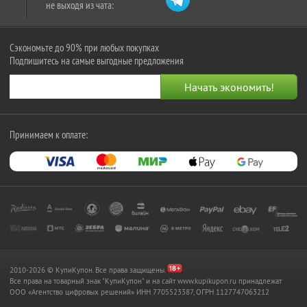
не выходя из чата:
Сэкономьте до 90% при любых покупках
Подпишитесь на самые выгодные предложения
Принимаем к оплате:
2010-2026 © КупиКупон. Все права защищены.
Все права на товарный знак "КупиКупон" и на сайт www.kupikupon.ru принадлежат
OOO «Агентство цифровых решений» ИНН 7705523387, ОГРН 1127747063212