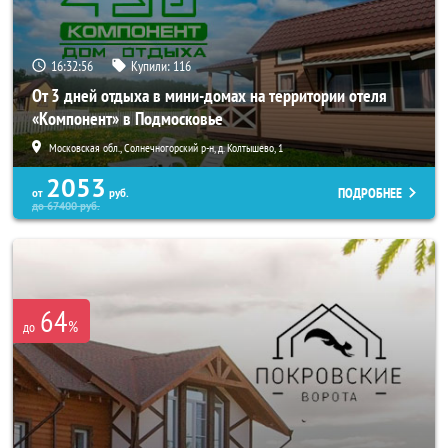
16:32:55
Купили:
116
От 3 дней отдыха в мини-домах на территории отеля
«Компонент» в Подмосковье
Московская обл., Солнечногорский р-н, д. Колтышево, 1
2053
ПОДРОБНЕЕ
от
руб.
до
67400
руб.
64
%
до