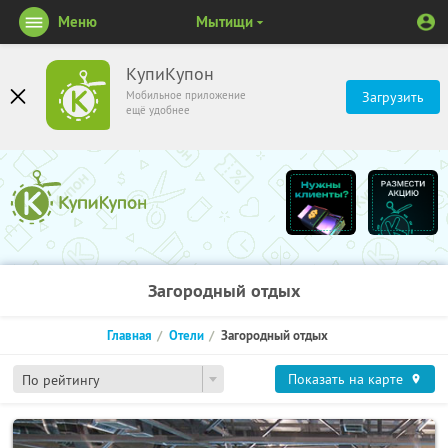
Меню
Мытищи
КупиКупон
Мобильное приложение
Загрузить
ещё удобнее
Загородный отдых
Главная
Отели
Загородный отдых
Показать на карте
По рейтингу