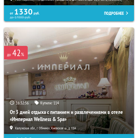
1330
ПОДРОБНЕЕ
от
руб.
до
17880
руб.
42
%
до
16:32:55
Купили:
114
От 3 дней отдыха с питанием и развлечениями в отеле
«Империал Wellness & Spa»
Калужская обл., г. Обнинск, Киевское ш., д. 11А