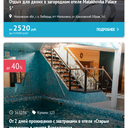
Отдых для двоих в загородном отеле Malakhovka Palace
5*
Московская обл., г. о. Люберцы, пгт Малаховка, ул. Красковский Обрыв, 7к1
2520
ПОДРОБНЕЕ
от
руб.
до
57000
руб.
40
%
до
16:32:55
Купили:
123
От 2 дней проживания с завтраками в отеле «Старые
традиции» в центре Всеволожска