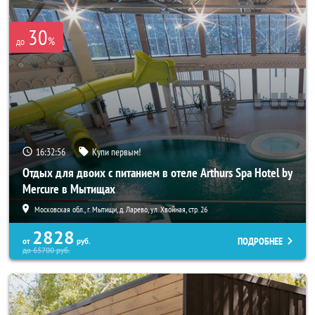
30
%
до
16:32:55
Купи первым!
Отдых для двоих с питанием в отеле Arthurs Spa Hotel by
Mercure в Мытищах
Московская обл., г. Мытищи, д. Ларево, ул. Хвойная, стр. 26
2828
ПОДРОБНЕЕ
от
руб.
до
65700
руб.