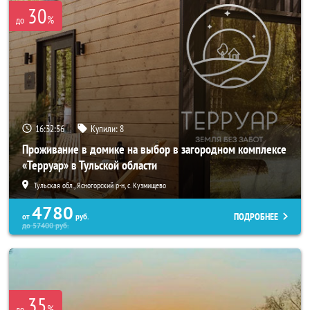
30
%
до
16:32:55
Купили:
8
Проживание в домике на выбор в загородном комплексе
«Терруар» в Тульской области
Тульская обл., Ясногорский р-н, с. Кузмищево
4780
ПОДРОБНЕЕ
от
руб.
до
57400
руб.
35
%
до