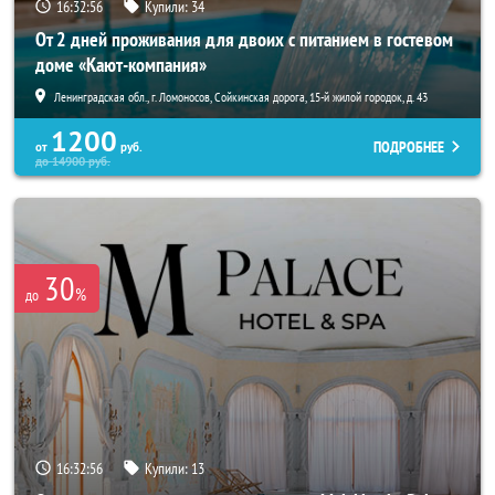
16:32:55
Купили:
34
От 2 дней проживания для двоих с питанием в гостевом
доме «Кают-компания»
Ленинградская обл., г. Ломоносов, Сойкинская дорога, 15-й жилой городок, д. 43
1200
ПОДРОБНЕЕ
от
руб.
до
14900
руб.
30
%
до
16:32:55
Купили:
13