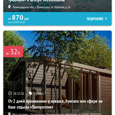
Ленинградская обл., г. Всеволожск, ул. Взлетная, д. 10
870
ПОДРОБНЕЕ
от
руб.
до
22800
руб.
32
%
до
16:32:55
Купили:
7
От 2 дней проживания в куваксе, бунгало или сфере на
базе отдыха «Папоротник»
Респ. Карелия, г. Лахденпохья (Координаты для навигатора: 61.576291, 30.033301)