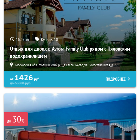
16:32:55
Купили:
10
Отдых для двоих в Avrora Family Club рядом с Пяловским
водохранилищем
Московская обл., Мытищинский р-н, д. Степаньково, ул. Рождественская, д. 25
1426
ПОДРОБНЕЕ
от
руб.
до
60600
руб.
30
%
до