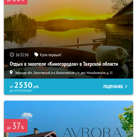
16:32:55
Купи первым!
Отдых в экоотеле «Киногородок» в Тверской области
Тверская обл., Бологовский р-н, Выползовское с/п, дер. Михайловское, д. 15
2530
ПОДРОБНЕЕ
от
руб.
до
173110
руб.
37
%
до