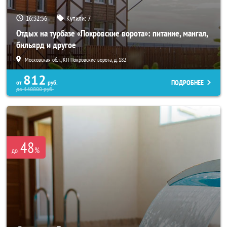
16:32:55
Купили:
7
Отдых на турбазе «Покровские ворота»: питание, мангал,
бильярд и другое
Московская обл., КП Покровские ворота, д. 182
812
ПОДРОБНЕЕ
от
руб.
до
140800
руб.
48
%
до