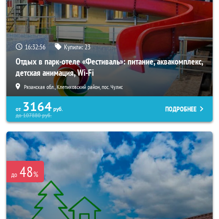
16:32:55
Купили:
23
Отдых в парк-отеле «Фестиваль»: питание, аквакомплекс,
детская анимация, Wi-Fi
Рязанская обл., Клепиковский район, пос. Чулис
3164
ПОДРОБНЕЕ
от
руб.
до
107880
руб.
48
%
до