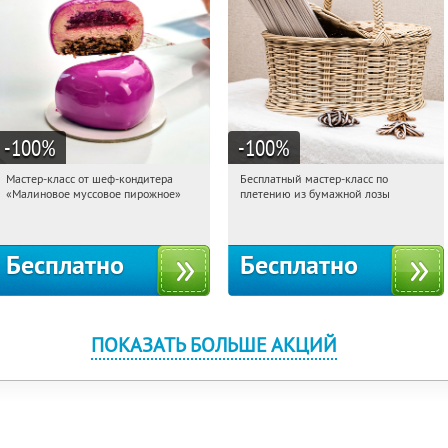
-100
%
-100
%
Мастер-класс от шеф-кондитера
Бесплатный мастер-класс по
08:33:53
Получили:
57
08:33:53
Получили:
33
«Малиновое муссовое пирожное»
плетению из бумажной лозы
Россия
Москва, Россия
Бесплатно
Бесплатно
ПОКАЗАТЬ БОЛЬШЕ АКЦИЙ