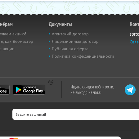
тнёрам
Документы
Кон
елаем акцию!
Агентский договор
spro
е, как Вебмастер
Лицензионный договор
Связ
е акции
Публичная оферта
Политика конфиденциальности
Ищите скидки поблизости,
не выходя из чата: