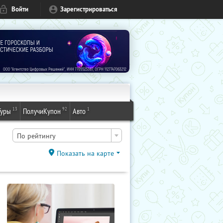
Войти
Зарегистрироваться
13
92
1
Туры
ПолучиКупон
Авто
По рейтингу
Показать на карте