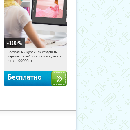
-100
%
Бесплатный курс «Как создавать
08:33:53
Получили:
524
картинки в нейросетях и продавать
Россия
их за 100000р.»
Бесплатно