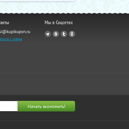
такты
Мы в Соцсетях
si@kupikupon.ru
аться с нами