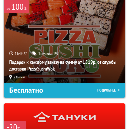
100
%
до
11:49:26
Получили:
197
Подарок к каждому заказу на сумму от 1519р. от службы
доставки PizzaSushiWok
г. Москва
Бесплатно
ПОДРОБНЕЕ
-20
%