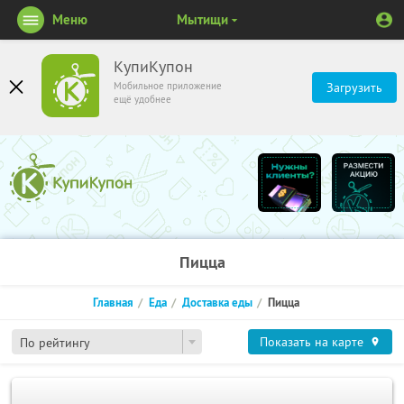
Меню
Мытищи
КупиКупон
Мобильное приложение
Загрузить
ещё удобнее
Пицца
Главная
Еда
Доставка еды
Пицца
Показать на карте
По рейтингу