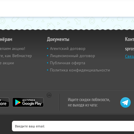
тнёрам
Документы
Кон
елаем акцию!
Агентский договор
spro
е, как Вебмастер
Лицензионный договор
Связ
е акции
Публичная оферта
Политика конфиденциальности
Ищите скидки поблизости,
не выходя из чата: