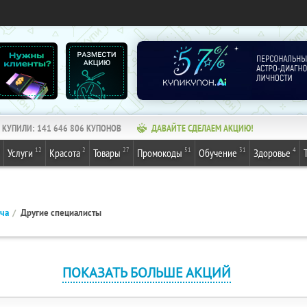
КУПИЛИ:
141 646 806
КУПОНОВ
ДАВАЙТЕ СДЕЛАЕМ АКЦИЮ!
12
2
27
51
31
4
Услуги
Красота
Товары
Промокоды
Обучение
Здоровье
ача
Другие специалисты
ПОКАЗАТЬ БОЛЬШЕ АКЦИЙ