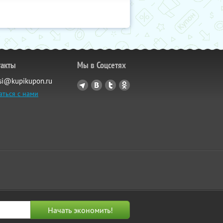
такты
Мы в Соцсетях
si@kupikupon.ru
аться с нами