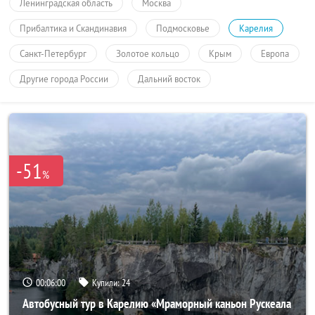
Ленинградская область
Москва
Прибалтика и Скандинавия
Подмосковье
Карелия
Санкт-Петербург
Золотое кольцо
Крым
Европа
Другие города России
Дальний восток
-51
%
00:06:00
Купили:
24
Автобусный тур в Карелию «Мраморный каньон Рускеала