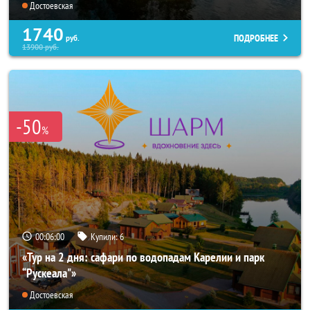
Достоевская
1740
ПОДРОБНЕЕ
руб.
13900
руб.
-50
%
00:06:00
Купили:
6
«Тур на 2 дня: сафари по водопадам Карелии и парк
“Рускеала"»
Достоевская