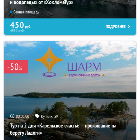
и водопады» от «ХохломаТур»
Сенная площадь
450
ПОДРОБНЕЕ
руб.
4550
руб.
-50
%
00:06:00
Купили:
39
Тур на 2 дня «Карельское счастье — проживание на
берегу Ладоги»