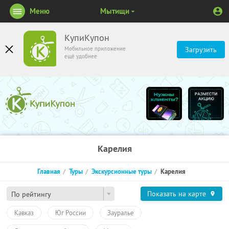
Меню
Мытищи
КупиКупон
Мобильное приложение
Загрузить
ещё удобнее
Карелия
Главная
Туры
Экскурсионные туры
Карелия
Показать на карте
По рейтингу
Кавказ
Юг России
Зауралье