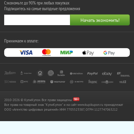
Сэкономьте до 90% при любых покупках
Подпишитесь на самые выгодные предложения
Принимаем к оплате:
2010-2026 © КупиКупон. Все права защищены.
Все права на товарный знак "КупиКупон" и на сайт www.kupikupon.ru принадлежат
OOO «Агентство цифровых решений» ИНН 7705523387, ОГРН 1127747063212