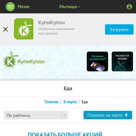
Меню
Мытищи
КупиКупон
Мобильное приложение
Загрузить
ещё удобнее
Еда
Главная
8 марта
Еда
Показать на карте
По рейтингу
ПОКАЗАТЬ БОЛЬШЕ АКЦИЙ