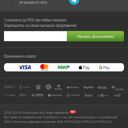
не выходя из чата:
Сэкономьте до 90% при любых покупках
Подпишитесь на самые выгодные предложения
Принимаем к оплате:
2010-2026 © КупиКупон. Все права защищены.
Все права на товарный знак "КупиКупон" и на сайт www.kupikupon.ru принадлежат
OOO «Агентство цифровых решений» ИНН 7705523387, ОГРН 1127747063212