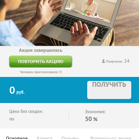
Акция завершилась
24
ПОВТОРИТЬ АКЦИЮ
Получили:
Человек проголосовало: 0
ПОЛУЧИТЬ
0
руб.
Цена без скидки:
Экономия:
∞
50
%
Основное
Адреса
Отзывы
Вопросы по акции