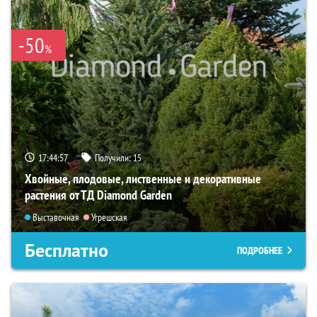
-50
%
17:44:56
Получили:
15
Хвойные, плодовые, лиственные и декоративные
растения от ТД Diamond Garden
Выставочная
Угрешская
Бесплатно
ПОДРОБНЕЕ