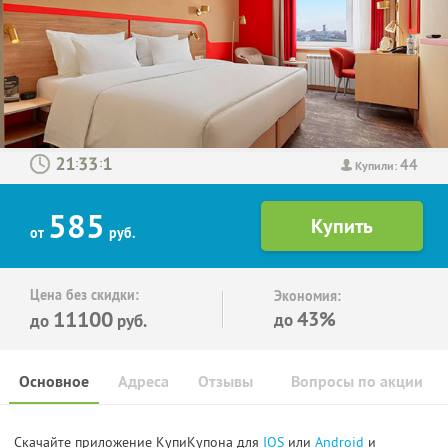
44
:
:
Купили:
585
от
руб.
Цена без скидки:
Экономия:
11100
43%
до
до
руб.
Основное
Адреса
Отзывы
Вопросы по акции
Скачайте приложение КупиКупона для
IOS
или
Android
и