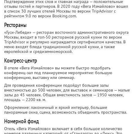
Подтверждение этих слов и главная награда — положительные
отзывы гостей и партнеров. В 2020 году «Вега Измайлово» вошел
в список 30 лучших отелей Москвы по версии TripAdvisor с
рейтингом 9.0 по версии Booking.com.
Рестораны
«Гуси-Лебеди» — ресторан восточного административного округа
Москвы, входит в топ-50 ресторанов русской кухни по версии
TripAdvisor и регулярно награждается сертификатом качества. В
меню входят блюда традиционной русской кухни, а также
европейской и средиземноморской.
Конгресс-центр
В отеле «Вега Измайлово» вы можете быстро подобрать
конференц-зал под планируемое мероприятие: большую
конференцию, выставку или семинар.
Для проведения конференции подойдут большие залы
вместимостью до 500 человек, для выставок и семинаров — малые
залы до 45 человек. Общая вместимость залов — 1950 человек,
площадь — 2200 кв. м.
Оформление: лаконичный и яркий интерьер, большие
панорамные окна, сцена, возможность объединять пространства.
Номерной фонд
Отель «Вега Измайлово» включает в себя большое количество
номеров различных категорий: от «Стандарта» до «Люкс». Это