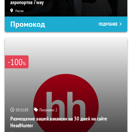
аэропортов i'way
Россия
Промокод
ПОДРОБНЕЕ
-100
%
03:51:03
Получили:
2
Размещение вашей вакансии на 30 дней на сайте
HeadHunter