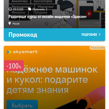
03:51:03
Получили:
2
Различные курсы от онлайн-академии «Эдюсон»
Россия
Промокод
ПОДРОБНЕЕ
-100
%