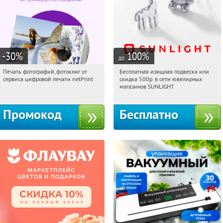
-30
%
100
%
до
Печать фотографий, фотокниг от
Бесплатная изящная подвеска или
23:58:54
Получили:
4
23:58:54
Получили:
73
сервиса цифровой печати netPrint
скидка 500р. в сети ювелирных
Россия
Россия
магазинов SUNLIGHT
Промокод
Бесплатно