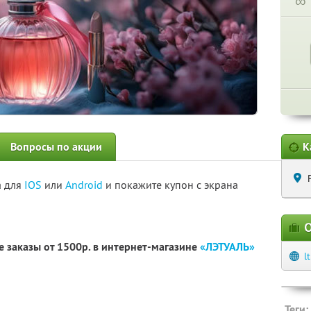
∞
Вопросы по акции
К
а для
IOS
или
Android
и покажите купон с экрана
О
 заказы от 1500р. в интернет-магазине
«ЛЭТУАЛЬ»
l
Теги: