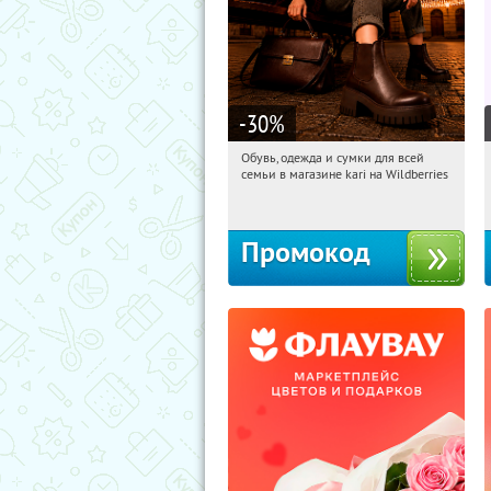
-30
%
Обувь, одежда и сумки для всей
23:58:54
Получили:
30
семьи в магазине kari на Wildberries
Россия
Промокод