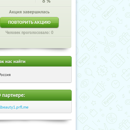
8
%
Акция завершилась
ПОВТОРИТЬ АКЦИЮ
Человек проголосовало: 0
ак нас найти
Россия
 партнере:
tlbeauty1.prfl.me