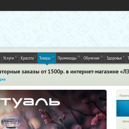
12
2
26
50
31
4
Услуги
Красота
Товары
Промокоды
Обучение
Здоровье
вторные заказы от 1500р. в интернет-магазине «
рия
Получ
Цена