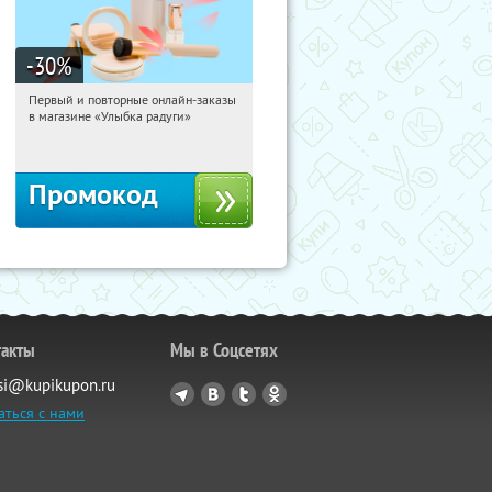
-30
%
Первый и повторные онлайн-заказы
23:58:54
Получили:
2
в магазине «Улыбка радуги»
Россия
Промокод
такты
Мы в Соцсетях
si@kupikupon.ru
аться с нами