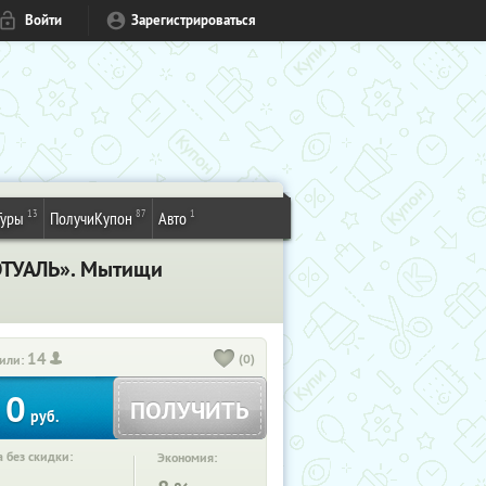
Войти
Зарегистрироваться
13
87
1
Туры
ПолучиКупон
Авто
ЛЭТУАЛЬ». Мытищи
14
(0)
или:
0
ПОЛУЧИТЬ
руб.
 без скидки:
Экономия: