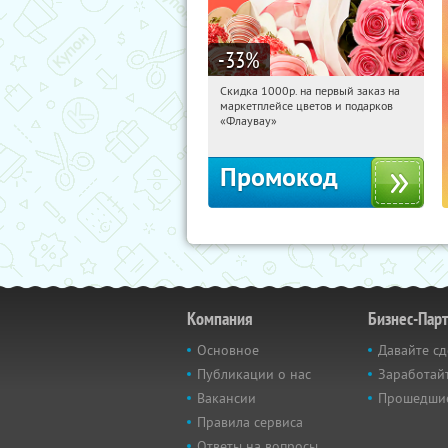
-33
%
Скидка 1000р. на первый заказ на
23:58:54
Получили:
18
маркетплейсе цветов и подарков
Россия
«Флаувау»
Промокод
Компания
Бизнес-Пар
Основное
Давайте сд
Публикации о нас
Заработайт
Вакансии
Прошедши
Правила сервиса
Ответы на вопросы