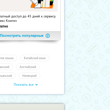
латный доступ до 45 дней к сервису
екс Книги»
латно
Посмотреть популярные
гие языки
Китайский язык
анский
Английский
льянский
Немецкий
Показать все
нцузкий
Промокоды
чение
ПолучиКупон