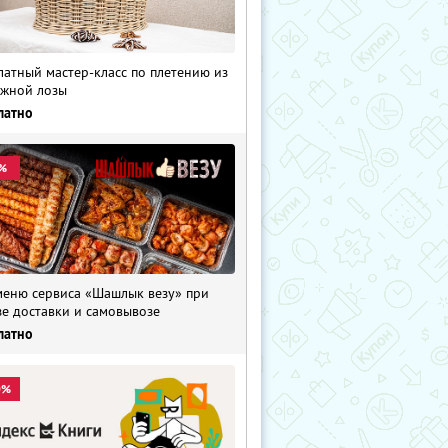
латный мастер-класс по плетению из
жной лозы
латно
%
меню сервиса «Шашлык везу» при
зе доставки и самовывозе
латно
0%