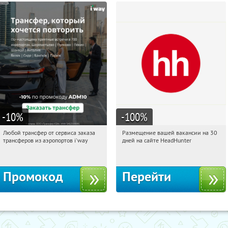
-10
%
-100
%
Любой трансфер от сервиса заказа
Размещение вашей вакансии на 30
00:33:04
Получи первым!
00:33:04
Получили:
2
трансферов из аэропортов i'way
дней на сайте HeadHunter
Россия
Россия
Промокод
Перейти