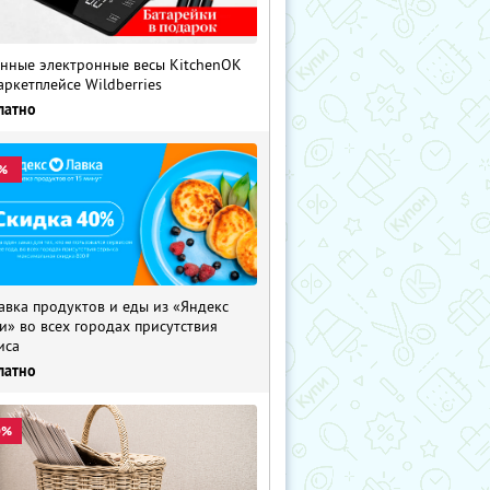
нные электронные весы KitchenOK
аркетплейсе Wildberries
латно
%
авка продуктов и еды из «Яндекс
и» во всех городах присутствия
иса
латно
0%