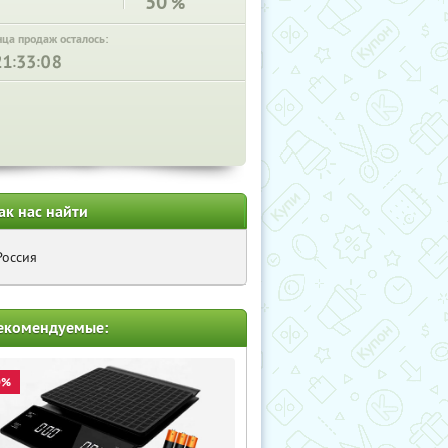
50
%
нца продаж осталось:
:
:
ак нас найти
Россия
екомендуемые:
0%