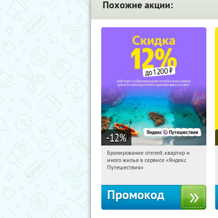
Похожие акции:
-12
%
Бронирование отелей, квартир и
00:33:04
Получи первым!
иного жилья в сервисе «Яндекс
Россия
Путешествия»
Промокод