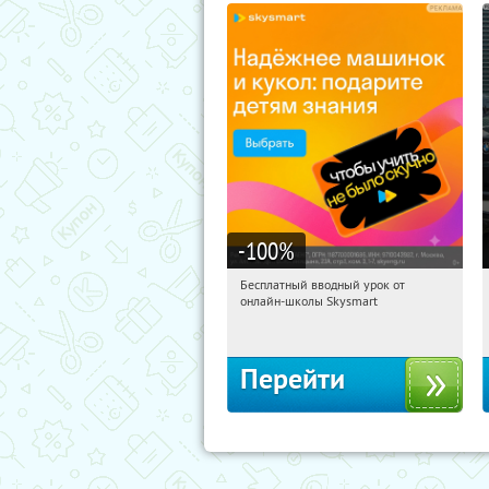
-100
%
Бесплатный вводный урок от
00:33:04
Получи первым!
онлайн-школы Skysmart
Россия
Перейти