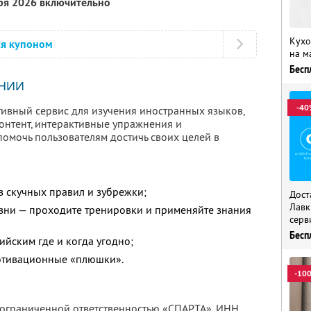
бря 2026 включительно
Кухо
ся купоном
на м
Бесп
НИИ
-40
тивный сервис для изучения иностранных языков,
нтент, интерактивные упражнения и
помочь пользователям достичь своих целей в
з скучных правил и зубрежки;
Дост
Лавк
изни — проходите тренировки и применяйте знания
серв
Бесп
ийским где и когда угодно;
мотивационные «плюшки».
-10
с ограниченной ответственностью «СПАРТА»,
ИНН