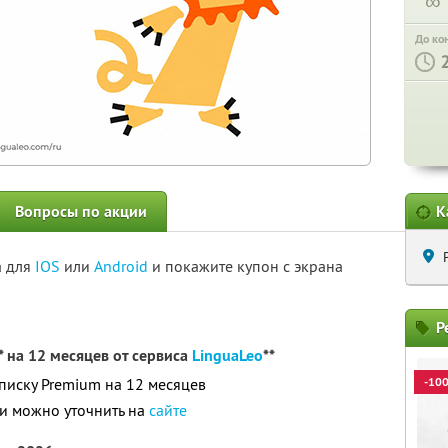
∞
До ко
Вопросы по акции
К
а для
IOS
или
Android
и покажите купон с экрана
Р
 на 12 месяцев от сервиса
LinguaLeo
**
дписку Premium на 12 месяцев
-10
и можно уточнить на
сайте