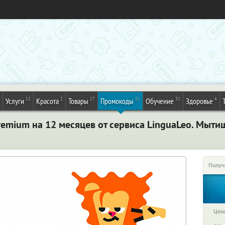
12
2
27
51
31
4
Услуги
Красота
Товары
Промокоды
Обучение
Здоровье
remium на 12 месяцев от сервиса LinguaLeo. Мыти
Получ
Цена