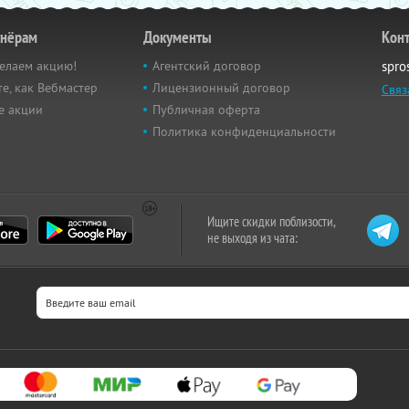
тнёрам
Документы
Кон
елаем акцию!
Агентский договор
spro
е, как Вебмастер
Лицензионный договор
Связ
е акции
Публичная оферта
Политика конфиденциальности
Ищите скидки поблизости,
не выходя из чата: