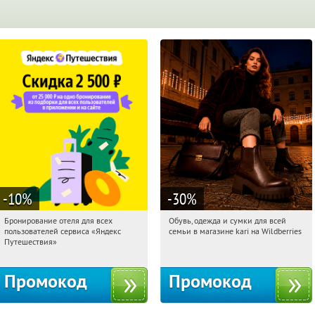
-10
%
-30
%
Бронирование отеля для всех
Обувь, одежда и сумки для всей
00:33:04
Получи первым!
00:33:04
Получили:
31
пользователей сервиса «Яндекс
семьи в магазине kari на Wildberries
Россия
Россия
Путешествия»
Промокод
Промокод