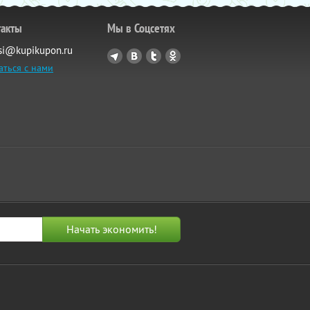
такты
Мы в Соцсетях
si@kupikupon.ru
аться с нами