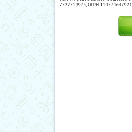
7722719975
, ОГРН 11077464792