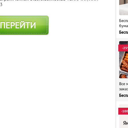
13
Бесп
ПЕРЕЙТИ
бума
Бесп
-25
Все 
зака
Бесп
-10