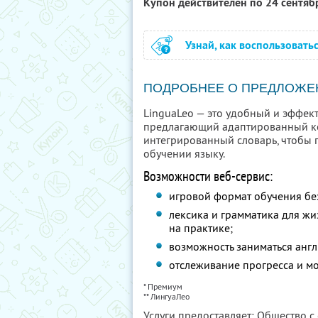
Купон действителен по 24 сентя
Узнай, как воспользовать
ПОДРОБНЕЕ О ПРЕДЛОЖЕ
LinguaLeo — это удобный и эффек
предлагающий адаптированный ко
интегрированный словарь, чтобы 
обучении языку.
Возможности веб-сервис:
игровой формат обучения бе
лексика и грамматика для ж
на практике;
возможность заниматься англ
отслеживание прогресса и 
* Премиум
** ЛингуаЛео
Услуги предоставляет: Общество 