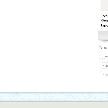
Бесп
«Янд
Бесп
Теги:
Дру
Исп
Ита
Фра
Обу