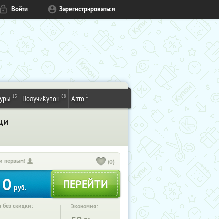
Войти
Зарегистрироваться
13
88
1
Туры
ПолучиКупон
Авто
щи
и первым!
(0)
0
руб.
 без скидки:
Экономия: