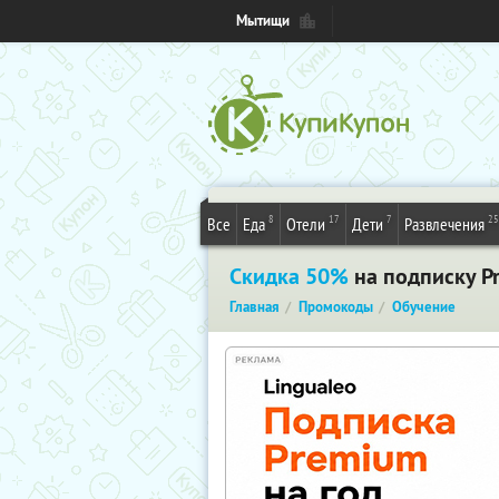
Мытищи
8
17
7
25
Все
Еда
Отели
Дети
Развлечения
Скидка 50%
на подписку P
Главная
Промокоды
Обучение