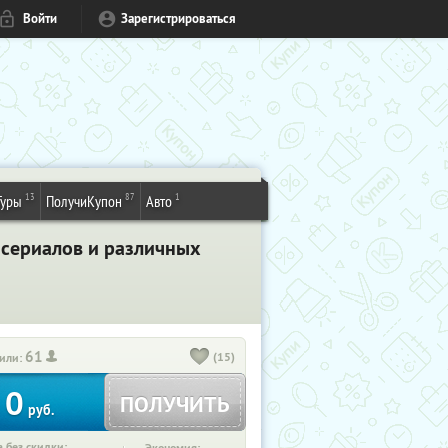
Войти
Зарегистрироваться
13
87
1
Туры
ПолучиКупон
Авто
 сериалов и различных
61
(15)
или:
0
ПОЛУЧИТЬ
руб.
 без скидки: