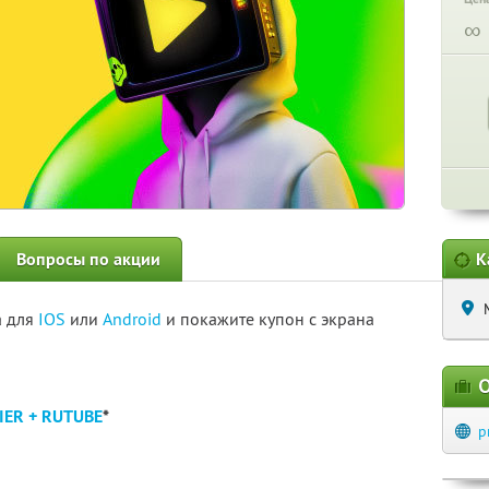
∞
Вопросы по акции
К
а для
IOS
или
Android
и покажите купон с экрана
О
IER + RUTUBE
*
p