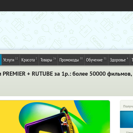
12
2
26
50
31
4
Услуги
Красота
Товары
Промокоды
Обучение
Здоровье
м PREMIER + RUTUBE за 1р.: более 50000 фильмов,
Получ
Цена