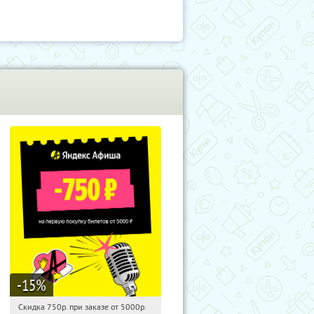
-15
%
Скидка 750р. при заказе от 5000р.
19:18:29
Получили:
114