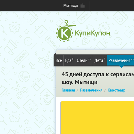
Мытищи
8
16
7
25
Все
Еда
Отели
Дети
Развлечения
45 дней доступа к сервиса
шоу. Мытищи
Главная
Развлечения
Кинотеатр