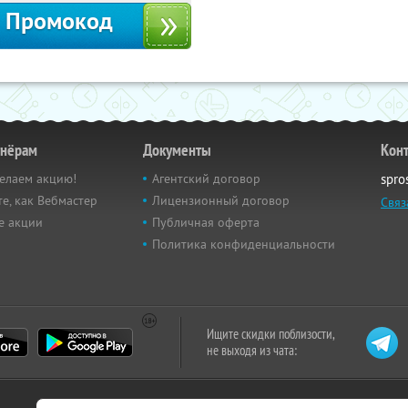
Промокод
тнёрам
Документы
Кон
елаем акцию!
Агентский договор
spro
е, как Вебмастер
Лицензионный договор
Связ
е акции
Публичная оферта
Политика конфиденциальности
Ищите скидки поблизости,
не выходя из чата: