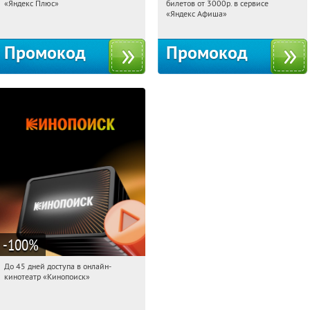
«Яндекс Плюс»
билетов от 3000р. в сервисе
Россия
Россия
«Яндекс Афиша»
Промокод
Промокод
-100
%
До 45 дней доступа в онлайн-
19:18:29
Получили:
113
кинотеатр «Кинопоиск»
Россия