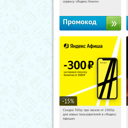
сервису «Яндекс Книги»
Россия
Промокод
-15
%
Скидка 300р. при заказе от 2000р.
19:18:29
Получили:
65
для новых пользователей в «Яндекс
Россия
Афише»