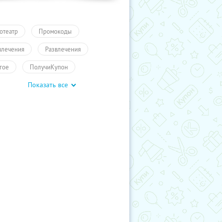
отеатр
Промокоды
влечения
Развлечения
гое
ПолучиКупон
Показать все
влечения