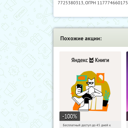
7725380313
, ОГРН 11777466017
Похожие акции:
-100
%
Бесплатный доступ до 45 дней к
19:18:29
Получи первым!