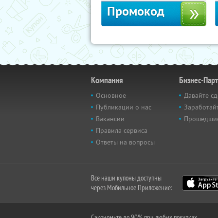
Промокод
Компания
Бизнес-Пар
Основное
Давайте сд
Публикации о нас
Заработайт
Вакансии
Прошедши
Правила сервиса
Ответы на вопросы
Все наши купоны доступны
через Мобильное Приложение:
Сэкономьте до 90% при любых покупках