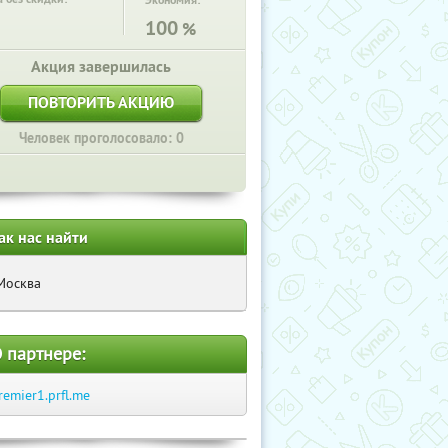
Экономия:
100
%
Акция завершилась
ПОВТОРИТЬ АКЦИЮ
Человек проголосовало: 0
ак нас найти
Москва
 партнере:
remier1.prfl.me