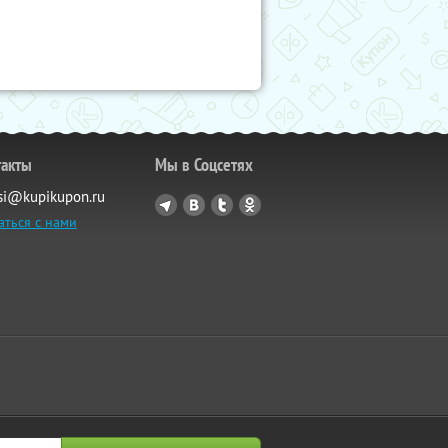
такты
Мы в Соцсетях
si@kupikupon.ru
аться с нами