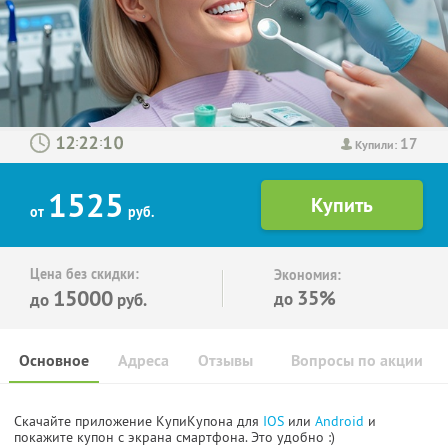
17
:
:
Купили:
1525
от
руб.
Цена без скидки:
Экономия:
15000
35%
до
до
руб.
Основное
Адреса
Отзывы
Вопросы по акции
Скачайте приложение КупиКупона для
IOS
или
Android
и
покажите купон с экрана смартфона. Это удобно :)