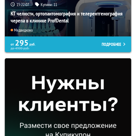
15:22:07
Купили:
11
КТ челюсти, ортопантомография и телерентгенография
черепа в клинике ProfDental
Медведково
295
ПОДРОБНЕЕ
от
руб.
до
4900
руб.