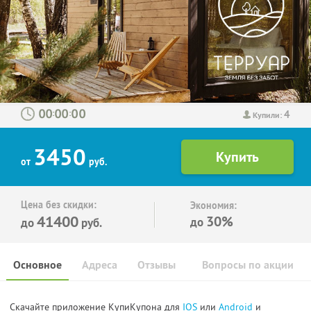
4
:
:
Купили:
3450
от
руб.
Цена без скидки:
Экономия:
41400
30%
до
до
руб.
Основное
Адреса
Отзывы
Вопросы по акции
Скачайте приложение КупиКупона для
IOS
или
Android
и