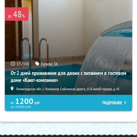
48
%
до
17:23:02
Купили:
34
От 2 дней проживания для двоих с питанием в гостевом
доме «Кают-компания»
Ленинградская обл., г. Ломоносов, Сойкинская дорога, 15-й жилой городок, д. 43
1200
ПОДРОБНЕЕ
от
руб.
до
14900
руб.