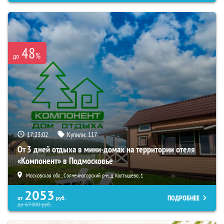
48
%
до
17:23:02
Купили:
117
От 3 дней отдыха в мини-домах на территории отеля
«Компонент» в Подмосковье
Московская обл., Солнечногорский р-н, д. Колтышево, 1
2053
ПОДРОБНЕЕ
от
руб.
до
67400
руб.