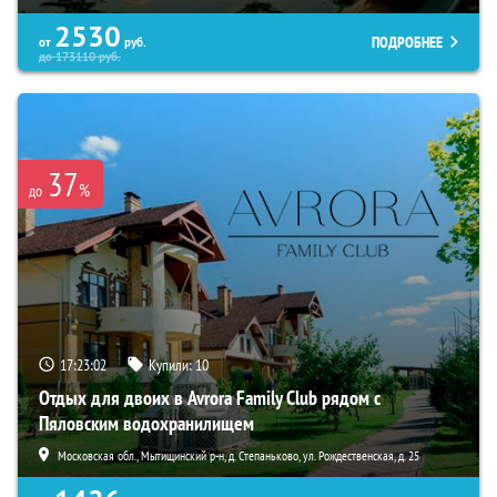
2530
ПОДРОБНЕЕ
от
руб.
до
173110
руб.
37
%
до
17:23:02
Купили:
10
Отдых для двоих в Avrora Family Club рядом с
Пяловским водохранилищем
Московская обл., Мытищинский р-н, д. Степаньково, ул. Рождественская, д. 25