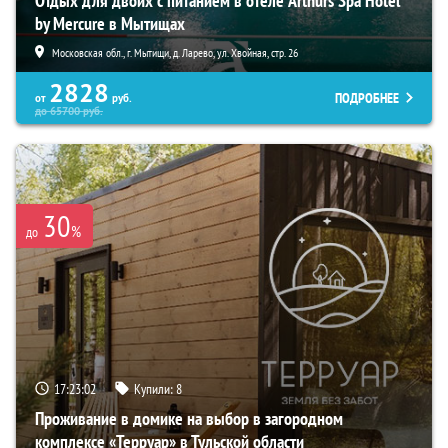
Отдых для двоих с питанием в отеле Arthurs Spa Hotel
by Mercure в Мытищах
Московская обл., г. Мытищи, д. Ларево, ул. Хвойная, стр. 26
2828
ПОДРОБНЕЕ
от
руб.
до
65700
руб.
30
%
до
17:23:02
Купили:
8
Проживание в домике на выбор в загородном
комплексе «Терруар» в Тульской области