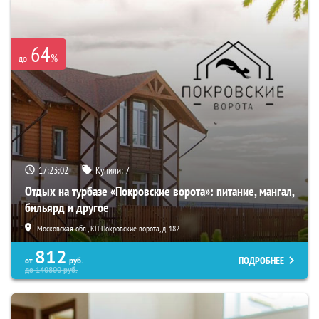
64
%
до
17:23:02
Купили:
7
Отдых на турбазе «Покровские ворота»: питание, мангал,
бильярд и другое
Московская обл., КП Покровские ворота, д. 182
812
ПОДРОБНЕЕ
от
руб.
до
140800
руб.