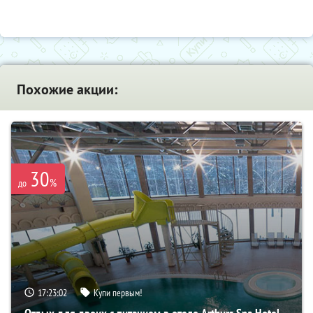
Похожие акции:
30
%
до
17:23:02
Купи первым!