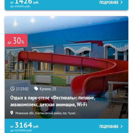
1426
ПОДРОБНЕЕ
от
руб.
до
60600
руб.
30
%
до
17:23:02
Купили:
23
Отдых в парк-отеле «Фестиваль»: питание,
аквакомплекс, детская анимация, Wi-Fi
Рязанская обл., Клепиковский район, пос. Чулис
3164
ПОДРОБНЕЕ
от
руб.
до
107880
руб.