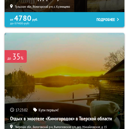
Тульская обл., Ясногорский р-н, с. Кузмищево
4780
ПОДРОБНЕЕ
от
руб.
до
57400
руб.
35
%
до
17:23:02
Купи первым!
Отдых в экоотеле «Киногородок» в Тверской области
Тверская обл., Бологовский р-н, Выползовское с/п, дер. Михайловское, д. 15