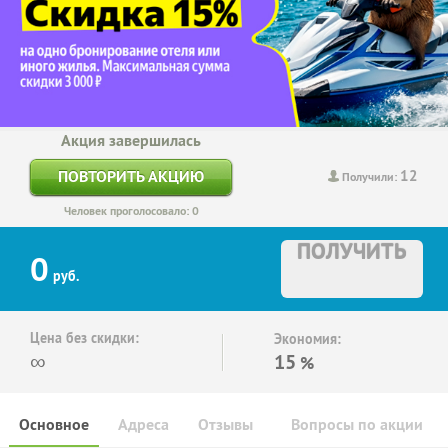
Акция завершилась
12
ПОВТОРИТЬ АКЦИЮ
Получили:
Человек проголосовало: 0
ПОЛУЧИТЬ
0
руб.
Цена без скидки:
Экономия:
∞
15
%
Основное
Адреса
Отзывы
Вопросы по акции