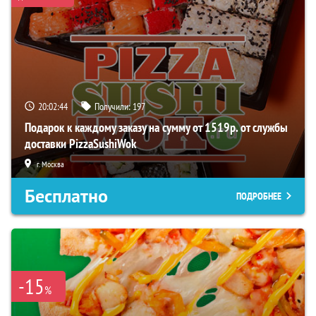
20:02:43
Получили:
197
Подарок к каждому заказу на сумму от 1519р. от службы
доставки PizzaSushiWok
г. Москва
Бесплатно
ПОДРОБНЕЕ
-15
%