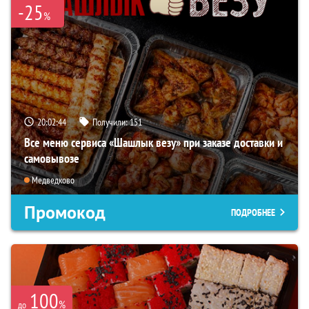
-25
%
20:02:43
Получили:
151
Все меню сервиса «Шашлык везу» при заказе доставки и
самовывозе
Медведково
Промокод
ПОДРОБНЕЕ
100
%
до