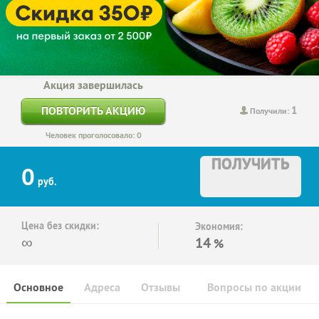
Акция завершилась
1
ПОВТОРИТЬ АКЦИЮ
Получили:
Человек проголосовало: 0
ПОЛУЧИТЬ
0
руб.
Цена без скидки:
Экономия:
∞
14
%
Основное
Адреса
Отзывы
Вопросы по акции