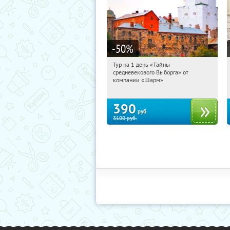
-50
%
Тур на 1 день «Тайны
11:39:29
Купили:
58
средневекового Выборга» от
Достоевская
компании «Шарм»
390
руб.
3100
руб.