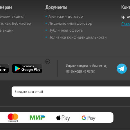
тнёрам
Документы
Кон
елаем акцию!
Агентский договор
spro
е, как Вебмастер
Лицензионный договор
Связ
е акции
Публичная оферта
Политика конфиденциальности
Ищите скидки поблизости,
не выходя из чата: