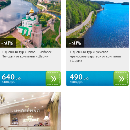
-50
%
-50
%
1-дневный тур «Псков — Изборск —
1-дневный тур «Рускеала —
11:39:29
Купили:
12
11:39:29
Купили:
48
Печоры» от компании «Шарм»
мраморное царство» от компании
Достоевская
Достоевская
«Шарм»
640
490
руб.
руб.
5100
руб.
3900
руб.