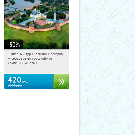
-50
%
1-дневный тур «Великий Новгород
11:39:29
Купили:
22
— сердце земли русской» от
Достоевская
компании «Шарм»
420
руб.
3300
руб.