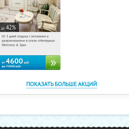
42
%
до
От 3 дней отдыха с питанием и
11:39:29
Купили:
114
развлечениями в отеле «Империал
Калужская обл., г. Обнинск, Киевское
Wellness & Spa»
ш., д. 11А
4600
от
руб.
до
79000
руб.
ПОКАЗАТЬ БОЛЬШЕ АКЦИЙ