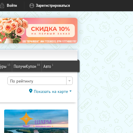
Войти
Зарегистрироваться
13
88
1
Туры
ПолучиКупон
Авто
По рейтингу
Показать на карте