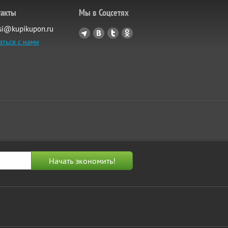
такты
Мы в Соцсетях
si@kupikupon.ru
аться с нами