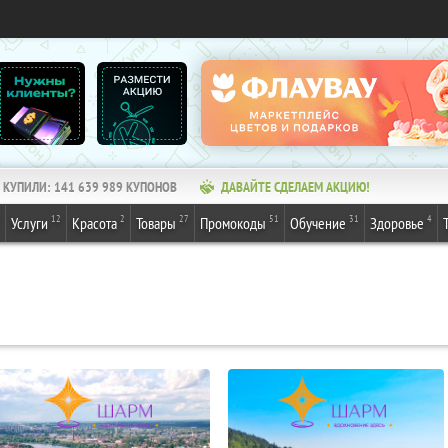
КУПИЛИ:
141 639 989
КУПОНОВ
ДАВАЙТЕ СДЕЛАЕМ АКЦИЮ!
12
2
27
51
31
4
Услуги
Красота
Товары
Промокоды
Обучение
Здоровье