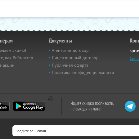
тнёрам
Документы
Кон
елаем акцию!
Агентский договор
spro
е, как Вебмастер
Лицензионный договор
Связ
е акции
Публичная оферта
Политика конфиденциальности
Ищите скидки поблизости,
не выходя из чата: