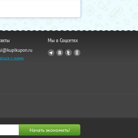
такты
Мы в Соцсетях
si@kupikupon.ru
аться с нами