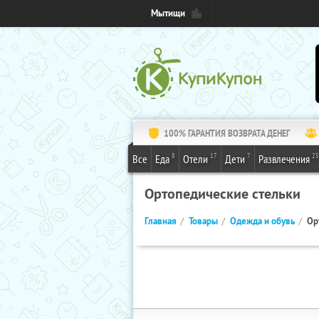
Мытищи
100% ГАРАНТИЯ ВОЗВРАТА ДЕНЕГ
8
17
7
25
Все
Еда
Отели
Дети
Развлечения
Ортопедические стельки
Главная
Товары
Одежда и обувь
Ор