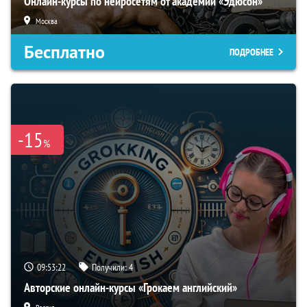
Онлайн-курсы по нейросетям от академии «Эдюсон»
Москва
Бесплатно
ПОДРОБНЕЕ
-15
%
09:53:21
Получили:
4
Авторские онлайн-курсы «Грокаем английский»