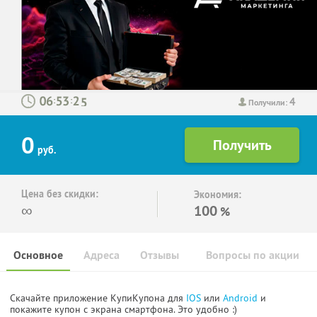
4
:
:
Получили:
0
руб.
Цена без скидки:
Экономия:
∞
100
%
Основное
Адреса
Отзывы
Вопросы по акции
Скачайте приложение КупиКупона для
IOS
или
Android
и
покажите купон с экрана смартфона. Это удобно :)