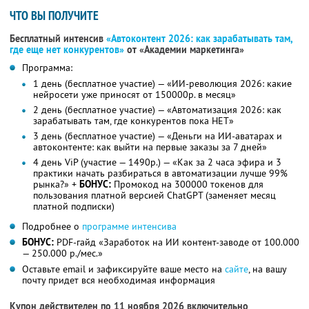
ЧТО ВЫ ПОЛУЧИТЕ
Бесплатный интенсив
«Автоконтент 2026: как зарабатывать там,
где еще нет конкурентов»
от «Академии маркетинга»
Программа:
1 день (бесплатное участие) — «ИИ-революция 2026: какие
нейросети уже приносят от 150000р. в месяц»
2 день (бесплатное участие) — «Автоматизация 2026: как
зарабатывать там, где конкурентов пока НЕТ»
3 день (бесплатное участие) — «Деньги на ИИ-аватарах и
автоконтенте: как выйти на первые заказы за 7 дней»
4 день ViP (участие — 1490р.) — «Как за 2 часа эфира и 3
практики начать разбираться в автоматизации лучше 99%
рынка?» +
БОНУС:
Промокод на 300000 токенов для
пользования платной версией ChatGPT (заменяет месяц
платной подписки)
Подробнее о
программе интенсива
БОНУС:
PDF-гайд «Заработок на ИИ контент-заводе от 100.000
— 250.000 р./мес.»
Оставьте email и зафиксируйте ваше место на
сайте
, на вашу
почту придет вся необходимая информация
Купон действителен по 11 ноября 2026 включительно