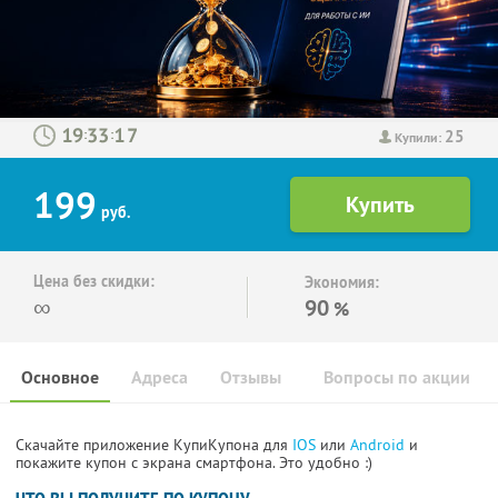
25
:
:
Купили:
199
руб.
Цена без скидки:
Экономия:
∞
90
%
Основное
Адреса
Отзывы
Вопросы по акции
Скачайте приложение КупиКупона для
IOS
или
Android
и
покажите купон с экрана смартфона. Это удобно :)