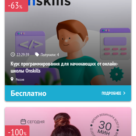
-63
%
22:29:38
Получили:
4
Курс программирования для начинающих от онлайн-
школы Onskills
Россия
Бесплатно
ПОДРОБНЕЕ
-100
%