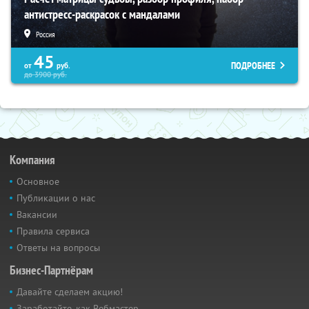
антистресс-раскрасок с мандалами
Россия
45
ПОДРОБНЕЕ
от
руб.
до
3900
руб.
Компания
Основное
Публикации о нас
Вакансии
Правила сервиса
Ответы на вопросы
Бизнес-Партнёрам
Давайте сделаем акцию!
Заработайте, как Вебмастер