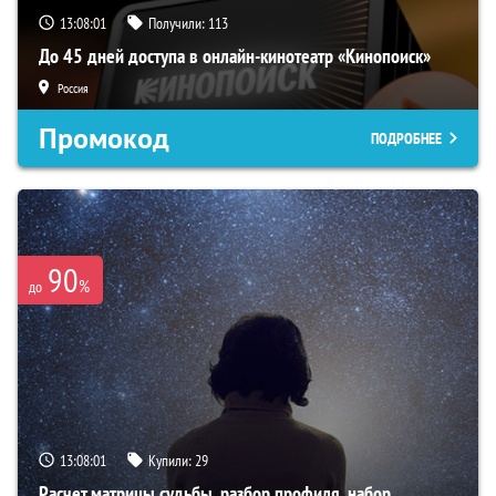
13:08:00
Получили:
113
До 45 дней доступа в онлайн-кинотеатр «Кинопоиск»
Россия
Промокод
ПОДРОБНЕЕ
90
%
до
13:08:00
Купили:
29
Расчет матрицы судьбы, разбор профиля, набор