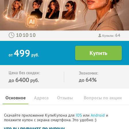
64
:
:
Купили:
499
от
руб.
Цена без скидки:
Экономия:
6400
64%
до
до
руб.
Основное
Адреса
Отзывы
Вопросы по акции
Скачайте приложение КупиКупона для
IOS
или
Android
и
покажите купон с экрана смартфона. Это удобно :)