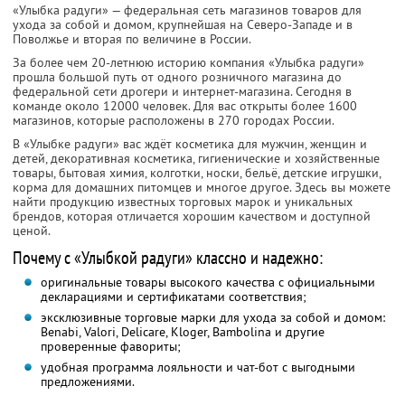
«Улыбка радуги» — федеральная сеть магазинов товаров для
ухода за собой и домом, крупнейшая на Северо-Западе и в
Поволжье и вторая по величине в России.
За более чем 20-летнюю историю компания «Улыбка радуги»
прошла большой путь от одного розничного магазина до
федеральной сети дрогери и интернет-магазина. Сегодня в
команде около 12000 человек. Для вас открыты более 1600
магазинов, которые расположены в 270 городах России.
В «Улыбке радуги» вас ждёт косметика для мужчин, женщин и
детей, декоративная косметика, гигиенические и хозяйственные
товары, бытовая химия, колготки, носки, бельё, детские игрушки,
корма для домашних питомцев и многое другое. Здесь вы можете
найти продукцию известных торговых марок и уникальных
брендов, которая отличается хорошим качеством и доступной
ценой.
Почему с «Улыбкой радуги» классно и надежно:
оригинальные товары высокого качества с официальными
декларациями и сертификатами соответствия;
эксклюзивные торговые марки для ухода за собой и домом:
Benabi, Valori, Delicare, Kloger, Bambolina и другие
проверенные фавориты;
удобная программа лояльности и чат-бот с выгодными
предложениями.