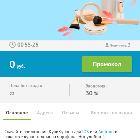
2
:
:
Получили:
0
руб.
Цена без скидки:
Экономия:
∞
30
%
Основное
Адреса
Отзывы
Вопросы по акции
Скачайте приложение КупиКупона для
IOS
или
Android
и
покажите купон с экрана смартфона. Это удобно :)